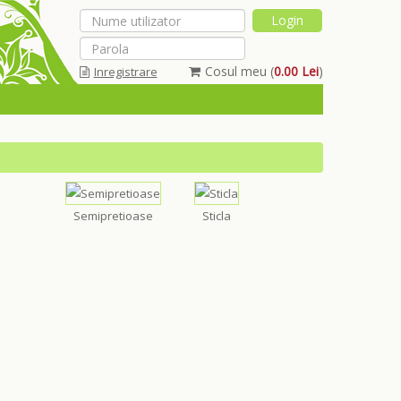
Cosul meu (
0.00 Lei
)
Inregistrare
Am uitat parola
Semipretioase
Sticla