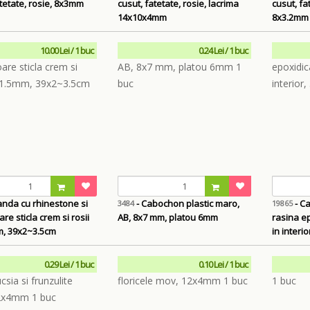
atetate, rosie, 8x3mm
cusut, fatetate, rosie, lacrima
cusut, fa
14x10x4mm
8x3.2mm
10.00 Lei / 1 buc
0.24 Lei / 1 buc
anda cu rhinestone si
- Cabochon plastic maro,
- C
3484
19865
e sticla crem si rosii
AB, 8x7 mm, platou 6mm
rasina ep
m, 39x2~3.5cm
in interi
0.29 Lei / 1 buc
0.10 Lei / 1 buc