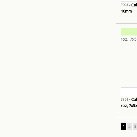
- Ca
9903
10mm
- Ca
8961
roz, 7x
1
2
3