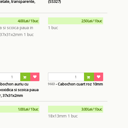
tetate, transparente,
(SS327)
4.00 Lei / 1 buc
2.50 Lei / 1 buc
abochon auriu cu
- Cabochon cuart roz 10mm
9663
oxidica si scoica paua
or, 37x31x2mm
1.00 Lei / 1 buc
3.00 Lei / 1 buc