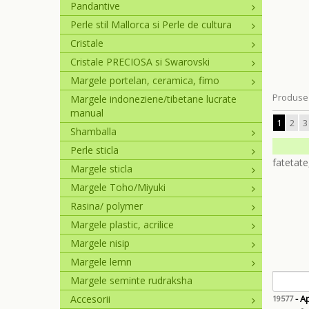
Pandantive
Perle stil Mallorca si Perle de cultura
Cristale
Cristale PRECIOSA si Swarovski
Margele portelan, ceramica, fimo
Produse 
Margele indoneziene/tibetane lucrate
manual
1
2
3
Shamballa
Perle sticla
Margele sticla
Margele Toho/Miyuki
Rasina/ polymer
Margele plastic, acrilice
Margele nisip
Margele lemn
Margele seminte rudraksha
Accesorii
- Ap
19577