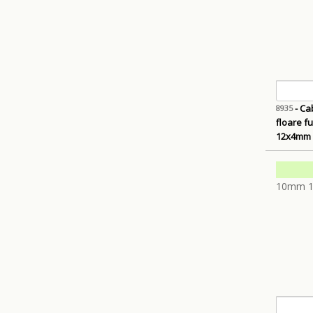
- Ca
8935
floare fu
12x4mm