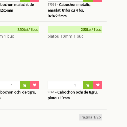
abochon malachit de
- Cabochon metalic,
17091
 12x5mm
emailat, trifoi cu 4 foi,
9x8x2.5mm
3.50 Lei / 1 buc
2.80 Lei / 1 buc
bochon ochi de tigru,
- Cabochon ochi de tigru,
9661
m
platou 10mm
Pagina 1/26