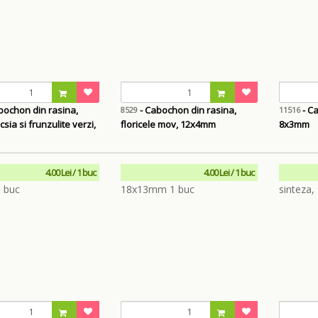
bochon din rasina,
- Cabochon din rasina,
- C
8529
11516
csia si frunzulite verzi,
floricele mov, 12x4mm
8x3mm
4.00 Lei / 1 buc
4.00 Lei / 1 buc