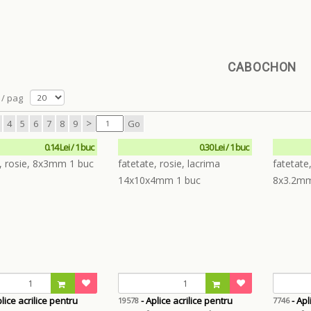
CABOCHON
/ pag
>
4
5
6
7
8
9
Go
0.14 Lei / 1 buc
0.30 Lei / 1 buc
lice acrilice pentru
- Aplice acrilice pentru
- Apl
19578
7746