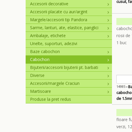
cusut, f
Accesorii decorative
Accesorii placate cu aur/argint
Margele/accesorii tip Pandora
Sarme, lanturi, ate, elastice, panglici
Ambalaje, etichete
Unelte, suporturi, adezivi
Baze cabochon
Cabochon
Bijuterii/accesorii bijuterii pt. barbati
Diverse
Accesorii/margele Craciun
- B
14985
Martisoare
cabochoar
de 1.5m
Produse la pret redus