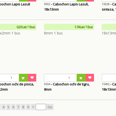
bochon Lapis Lazuli
- Cabochon Lapis Lazuli,
- C
9902
15028
18x13mm
sinteza,
0.23 Lei / 1 buc
1.74 Lei / 1 buc
bochon ochi de pisica,
- Cabochon ochi de tigru,
- Ca
9654
15492
5x2mm
8mm
18x13m
>
4
5
6
7
8
9
Go