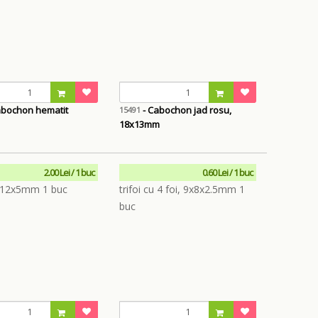
abochon hematit
- Cabochon jad rosu,
15491
18x13mm
2.00 Lei / 1 buc
0.60 Lei / 1 buc