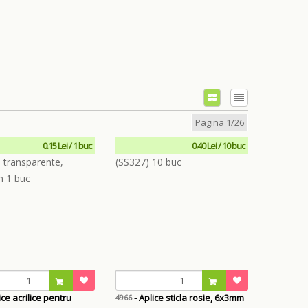
Pagina 1/26
0.15 Lei / 1 buc
0.40 Lei / 10 buc
ice acrilice pentru
- Aplice sticla rosie, 6x3mm
4966