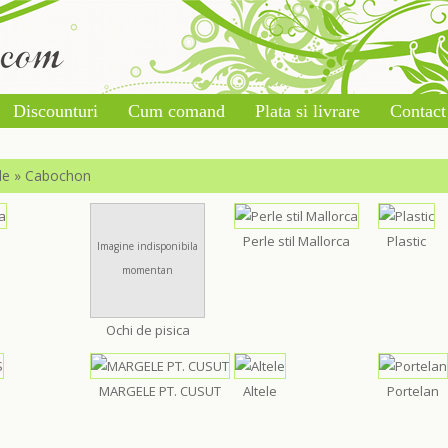
Discounturi
Cum comand
Plata si livrare
Contact
le
»
Cabochon
Perle stil Mallorca
Plastic
Imagine indisponibila
momentan
Ochi de pisica
MARGELE PT. CUSUT
Altele
Portelan