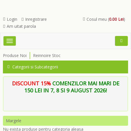
Login
Inregistrare
Cosul meu (
0.00 Lei
)
Am uitat parola
Toggle
Open
navigation
Searc
Produse Noi
Reinnoire Stoc
Menu
Categorii si Subcategorii
DISCOUNT 15%
COMENZILOR MAI MARI DE
150 LEI IN 7, 8 SI 9 AUGUST 2026!
Margele
Nu exista produse pentru categoria aleasa