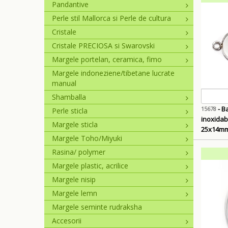
Pandantive
Perle stil Mallorca si Perle de cultura
Cristale
Cristale PRECIOSA si Swarovski
Margele portelan, ceramica, fimo
Margele indoneziene/tibetane lucrate
manual
Shamballa
- Baza cabochon, otel
15678
Perle sticla
inoxidabi
Margele sticla
25x14mm,
Margele Toho/Miyuki
Rasina/ polymer
Margele plastic, acrilice
Margele nisip
Margele lemn
Margele seminte rudraksha
Accesorii