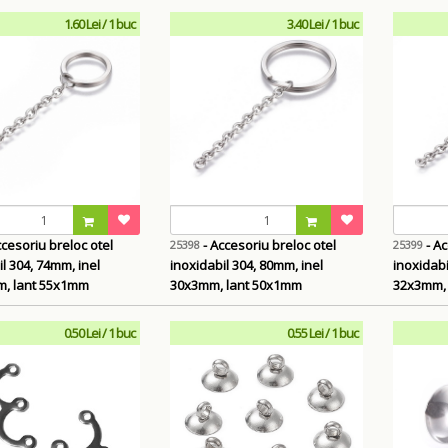
1.60 Lei / 1 buc
3.40 Lei / 1 buc
ccesoriu breloc otel
- Accesoriu breloc otel
- Ac
25398
25399
l 304, 74mm, inel
inoxidabil 304, 80mm, inel
inoxidabi
m, lant 55x1mm
30x3mm, lant 50x1mm
32x3mm,
0.50 Lei / 1 buc
0.55 Lei / 1 buc