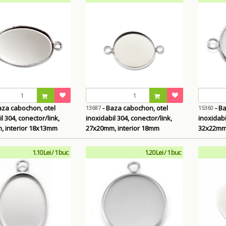
- Baza cabochon, otel
- Baza cabochon, otel
13687
15360
l 304, conector/link,
inoxidabil 304, conector/link,
inoxidabi
 interior 18x13mm
27x20mm, interior 18mm
32x22mm,
1.10 Lei / 1 buc
1.20 Lei / 1 buc