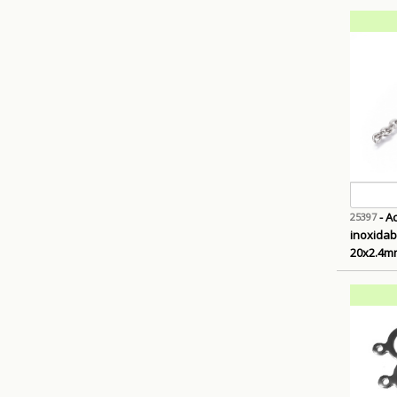
- A
25397
inoxidabi
20x2.4m