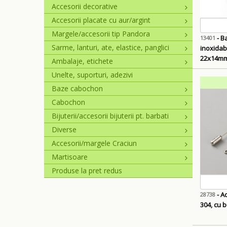
Accesorii decorative
Accesorii placate cu aur/argint
Margele/accesorii tip Pandora
- Baza cabochon, otel
13401
Sarme, lanturi, ate, elastice, panglici
inoxidabi
22x14mm,
Ambalaje, etichete
Unelte, suporturi, adezivi
Baze cabochon
Cabochon
Bijuterii/accesorii bijuterii pt. barbati
Diverse
Accesorii/margele Craciun
Martisoare
Produse la pret redus
- Ac
28738
304, cu 