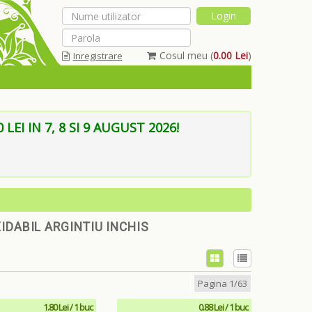
Cosul meu (
0.00 Lei
)
Inregistrare
Am uitat parola
EI IN 7, 8 SI 9 AUGUST 2026!
XIDABIL ARGINTIU INCHIS
Pagina 1/63
1.80 Lei / 1 buc
0.88 Lei / 1 buc