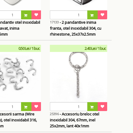
- 2 pandantive inima
17133
ravat, inima
franta, otel inoxidabil 304, cu
.5mm
rhinestone, 25x37x2.5mm
0.50 Lei / 1 buc
2.40 Lei / 1 buc
cesorii sarma (Wire
- Accesoriu breloc otel
25396
, otel inoxidabil 316,
inoxidabil 304, 67mm, inel
mm
25x2mm, lant 40x1mm