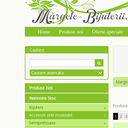
Home
Produse noi
Oferte speciale
Cautare
Cautare avansata
Marge
Produse Noi
Reinnoire Stoc
Produse 
Bijuterii
Accesorii otel inoxidabil
1
2
3
Semipretioase