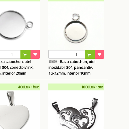
- Baza cabochon, otel
13629
l 304, conector/link,
inoxidabil 304, pandantiv,
 interior 20mm
16x12mm, interior 10mm
4.00 Lei / 1 buc
18.00 Lei / 1 set