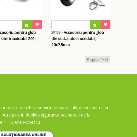
cesoriu pentru glob
- Accesoriu pentru glob
20109
, otel inoxidabil 201,
din sticla, otel inoxidabil,
10x7.5mm
Pagina 1/63
rioasa, care ofera servicii de buna calitate si sper ca si
e. Au ajuns in deplina siguranta pachetele de la
e !”
- Diana Popescu