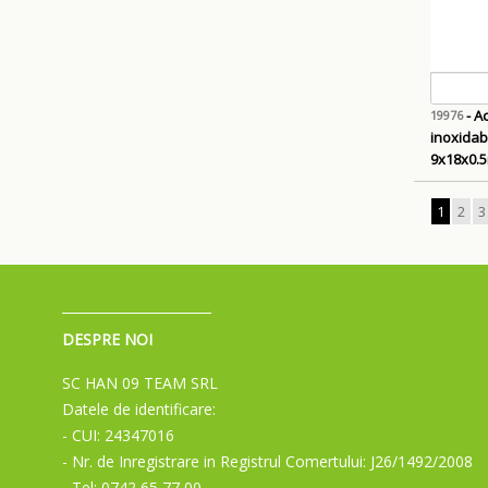
- Ac
19976
inoxidabi
9x18x0.
1
2
3
DESPRE NOI
SC HAN 09 TEAM SRL
Datele de identificare:
- CUI: 24347016
- Nr. de Inregistrare in Registrul Comertului: J26/1492/2008
- Tel: 0742 65 77 00