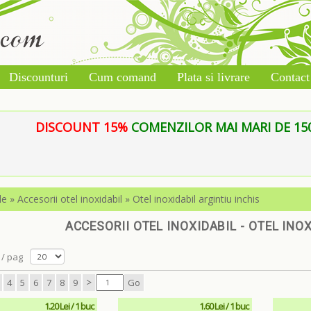
Discounturi
Cum comand
Plata si livrare
Contact
DISCOUNT 15%
COMENZILOR MAI MARI DE 150 L
le
»
Accesorii otel inoxidabil
»
Otel inoxidabil argintiu inchis
ACCESORII OTEL INOXIDABIL - OTEL INO
/ pag
>
4
5
6
7
8
9
Go
1.20 Lei / 1 buc
1.60 Lei / 1 buc