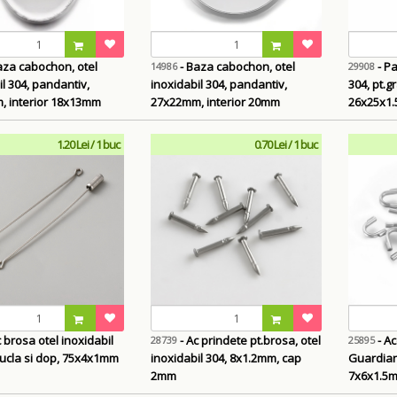
- Baza cabochon, otel
- Pandantiv otel inoxidabil
14986
29908
l 304, pandantiv,
inoxidabil 304, pandantiv,
304, pt.g
 interior 18x13mm
27x22mm, interior 20mm
26x25x1
1.20 Lei / 1 buc
0.70 Lei / 1 buc
 brosa otel inoxidabil
- Ac prindete pt.brosa, otel
- Ac
28739
25895
bucla si dop, 75x4x1mm
inoxidabil 304, 8x1.2mm, cap
Guardian)
2mm
7x6x1.5