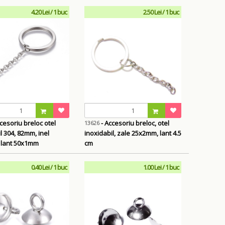
4.20 Lei / 1 buc
2.50 Lei / 1 buc
cesoriu breloc otel
- Accesoriu breloc, otel
13626
l 304, 82mm, inel
inoxidabil, zale 25x2mm, lant 4.5
 lant 50x1mm
cm
0.40 Lei / 1 buc
1.00 Lei / 1 buc