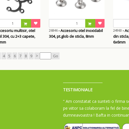
cesoriu multisir, otel
- Accesoriu otel inoxidabil
- Ac
26846
24960
l 304, cu 2+3 capete,
304, pt.glob de sticla, 8mm
din sticla
5mm
6x6mm
>
4
5
6
7
8
9
Go
TESTIMONIALE
“ Am constatat ca sunteti o firma se
pe viitor sa colaboram la fel de bin
dumneavoastra ! Bafta in continuar