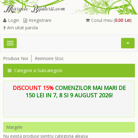
Login
Inregistrare
Cosul meu (
0.00 Lei
)
Am uitat parola
Toggle
Open
navigation
Searc
Produse Noi
Reinnoire Stoc
Menu
Categorii si Subcategorii
DISCOUNT 15%
COMENZILOR MAI MARI DE
150 LEI IN 7, 8 SI 9 AUGUST 2026!
Margele
Nu exista produse pentru categoria aleasa