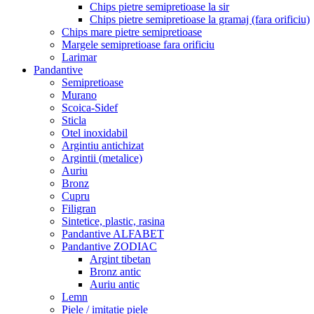
Chips pietre semipretioase la sir
Chips pietre semipretioase la gramaj (fara orificiu)
Chips mare pietre semipretioase
Margele semipretioase fara orificiu
Larimar
Pandantive
Semipretioase
Murano
Scoica-Sidef
Sticla
Otel inoxidabil
Argintiu antichizat
Argintii (metalice)
Auriu
Bronz
Cupru
Filigran
Sintetice, plastic, rasina
Pandantive ALFABET
Pandantive ZODIAC
Argint tibetan
Bronz antic
Auriu antic
Lemn
Piele / imitatie piele