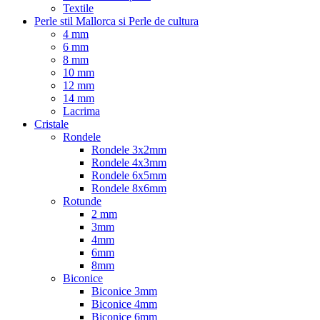
Textile
Perle stil Mallorca si Perle de cultura
4 mm
6 mm
8 mm
10 mm
12 mm
14 mm
Lacrima
Cristale
Rondele
Rondele 3x2mm
Rondele 4x3mm
Rondele 6x5mm
Rondele 8x6mm
Rotunde
2 mm
3mm
4mm
6mm
8mm
Biconice
Biconice 3mm
Biconice 4mm
Biconice 6mm