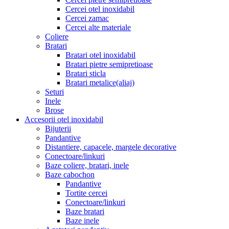
Cercei otel inoxidabil
Cercei zamac
Cercei alte materiale
Coliere
Bratari
Bratari otel inoxidabil
Bratari pietre semipretioase
Bratari sticla
Bratari metalice(aliaj)
Seturi
Inele
Brose
Accesorii otel inoxidabil
Bijuterii
Pandantive
Distantiere, capacele, margele decorative
Conectoare/linkuri
Baze coliere, bratari, inele
Baze cabochon
Pandantive
Tortite cercei
Conectoare/linkuri
Baze bratari
Baze inele