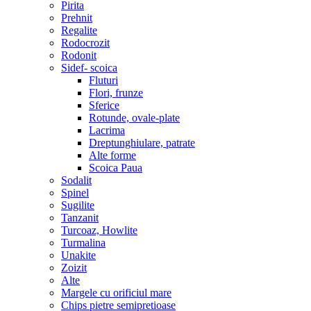
Pirita
Prehnit
Regalite
Rodocrozit
Rodonit
Sidef- scoica
Fluturi
Flori, frunze
Sferice
Rotunde, ovale-plate
Lacrima
Dreptunghiulare, patrate
Alte forme
Scoica Paua
Sodalit
Spinel
Sugilite
Tanzanit
Turcoaz, Howlite
Turmalina
Unakite
Zoizit
Alte
Margele cu orificiul mare
Chips pietre semipretioase