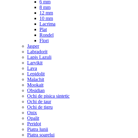
6 mm
8 mm
12 mm
10 mm
Lacrima
Plat
Rondel
Flori
Jasper
Labradorit
Lapis Lazuli
Larvikit
Lava
Lepidolit
Malachit
Mookait
Obsidian
Ochi de pisica sintetic
Ochi de taur
Ochi de tigru
Onix
Opalit
Peridot
Piatra lunii
Piatra soarelui