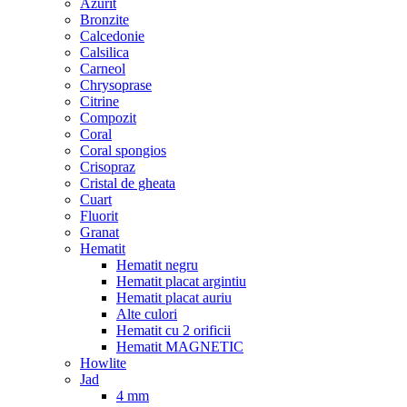
Azurit
Bronzite
Calcedonie
Calsilica
Carneol
Chrysoprase
Citrine
Compozit
Coral
Coral spongios
Crisopraz
Cristal de gheata
Cuart
Fluorit
Granat
Hematit
Hematit negru
Hematit placat argintiu
Hematit placat auriu
Alte culori
Hematit cu 2 orificii
Hematit MAGNETIC
Howlite
Jad
4 mm