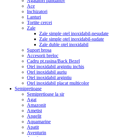
Agatatori pandantiv
Ace
Inchizatori
Lanturi
Tortite cercei
Zale
Zale simple otel inoxidabil-nesudate
Zale simple otel inoxidabil-sudate
Zale duble otel inoxidabil
Suport brosa
Accesorii breloc
Cadru pt.rasina/Back Bezel
Otel inoxidabil argintiu inchis
Otel inoxidabil auriu
Otel inoxidabil argintiu
Otel inoxidabil placat multicolor
Semipretioase
Semipretioase la sir
Agat
Amazonit
Ametist
Angelit
Aquamarine
Apatit
Aventurin