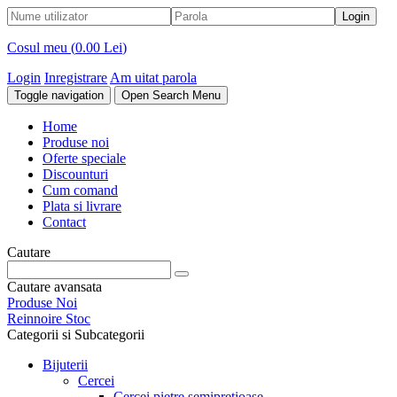
Cosul meu (
0.00 Lei
)
Login
Inregistrare
Am uitat parola
Toggle navigation
Open Search Menu
Home
Produse noi
Oferte speciale
Discounturi
Cum comand
Plata si livrare
Contact
Cautare
Cautare avansata
Produse Noi
Reinnoire Stoc
Categorii si Subcategorii
Bijuterii
Cercei
Cercei pietre semipretioase