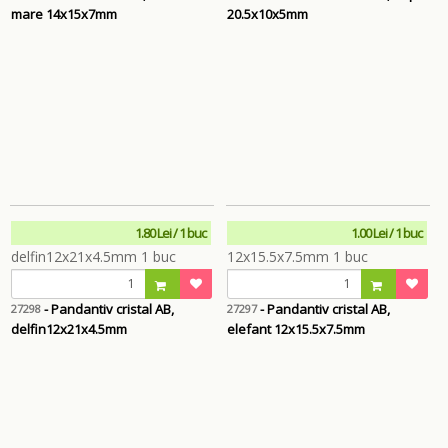
mare 14x15x7mm
20.5x10x5mm
1.80 Lei / 1 buc
1.00 Lei / 1 buc
- Pandantiv cristal AB,
- Pandantiv cristal AB,
27298
27297
delfin12x21x4.5mm
elefant 12x15.5x7.5mm