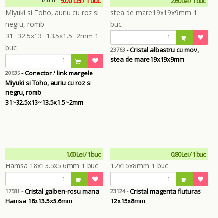
9.00 Lei / 1 buc
2.60 Lei / 1 buc
12.00 Lei
- Cristal albastru cu mov,
23763
stea de mare19x19x9mm
- Conector / link margele
20635
Miyuki si Toho, auriu cu roz si
negru, romb
31~32.5x13~13.5x1.5~2mm
1.60 Lei / 1 buc
0.80 Lei / 1 buc
- Cristal galben-rosu mana
- Cristal magenta fluturas
17581
23124
Hamsa 18x13.5x5.6mm
12x15x8mm