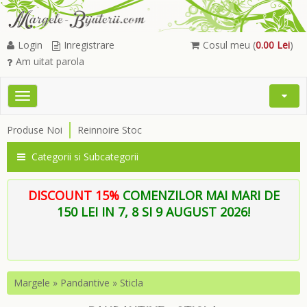
Login
Inregistrare
Cosul meu (
0.00 Lei
)
Am uitat parola
Toggle
Open
navigation
Searc
Produse Noi
Reinnoire Stoc
Menu
Categorii si Subcategorii
DISCOUNT 15%
COMENZILOR MAI MARI DE
150 LEI IN 7, 8 SI 9 AUGUST 2026!
Margele
»
Pandantive
»
Sticla