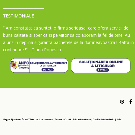
TESTIMONIALE
“ Am constatat ca sunteti o firma serioasa, care ofera servicii de
buna calitate si sper ca si pe viitor sa colaboram la fel de bine. Au
ajuns in deplina siguranta pachetele de la dumneavoastra ! Bafta in
continuare !”
- Diana Popescu
Margele-Bijuterii.com ©
2026
Toate drepturile rezervate
|
Termeni si Conditii
|
Politica de cookie-uri
|
Confidentialitatea datelor
|
ANPC