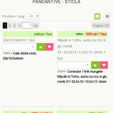
PANDANTIVE - STICLA
Produse / pag
>
1
2
3
Go
Pagina 1/5
9.00 Lei / 1 buc
0.40 Lei / 1 buc
12.00 Lei
- Cale sticla rosii,
19906
20x10.5x6mm
- Conector / link margele
20634
Miyuki si Toho, auriu cu roz si gri,
romb 31~32.5x13~13.5x1.5~2mm