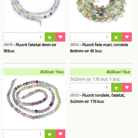
- Fluorit fatetat 4mm-sir
- Fluorit fete mari, rondele
28858
28862
95buc
8x6mm-sir 45 buc
26.00 Lei / 1 buc
40.00 Lei / 1 buc
- Fluorit rondele, fatetat,
28325
3x2mm-sir 176 buc