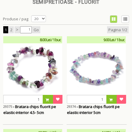
SEMIPRETIOASE - FLUORIT
Produse / pag
>
1
2
Go
Pagina 1/2
8.00 Lei / 1 buc
9.00 Lei / 1 buc
- Bratara chips fluorit pe
- Bratara chips fluorit pe
29375
29374
elastic-interior 4.5- 5cm
elastic-interior 5cm