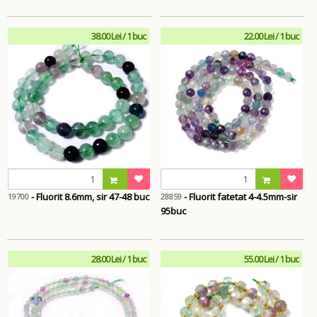
38.00 Lei / 1 buc
22.00 Lei / 1 buc
- Fluorit 8.6mm, sir 47-48 buc
- Fluorit fatetat 4-4.5mm-sir
19700
28859
95buc
28.00 Lei / 1 buc
55.00 Lei / 1 buc