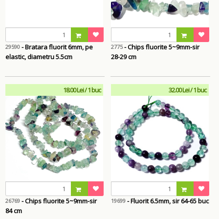
- Bratara fluorit 6mm, pe
- Chips fluorite 5~9mm-sir
29590
2775
elastic, diametru 5.5cm
28-29 cm
18.00 Lei / 1 buc
32.00 Lei / 1 buc
- Chips fluorite 5~9mm-sir
- Fluorit 6.5mm, sir 64-65 buc
26769
19699
84 cm