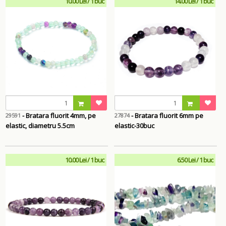
10.00 Lei / 1 buc
14.00 Lei / 1 buc
- Bratara fluorit 4mm, pe
- Bratara fluorit 6mm pe
29591
27874
elastic, diametru 5.5cm
elastic-30buc
10.00 Lei / 1 buc
6.50 Lei / 1 buc