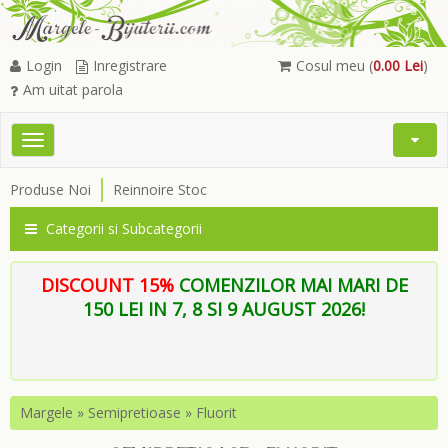
Login
Inregistrare
Cosul meu (
0.00 Lei
)
Am uitat parola
Toggle
Open
navigation
Searc
Produse Noi
Reinnoire Stoc
Menu
Categorii si Subcategorii
DISCOUNT 15%
COMENZILOR MAI MARI DE
150 LEI IN 7, 8 SI 9 AUGUST 2026!
Margele
»
Semipretioase
»
Fluorit