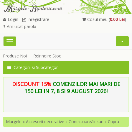
Login
Inregistrare
Cosul meu (
0.00 Lei
)
Am uitat parola
Toggle
Open
navigation
Searc
Produse Noi
Reinnoire Stoc
Menu
Categorii si Subcategorii
DISCOUNT 15%
COMENZILOR MAI MARI DE
150 LEI IN 7, 8 SI 9 AUGUST 2026!
Margele
»
Accesorii decorative
»
Conectoare/linkuri
»
Cupru