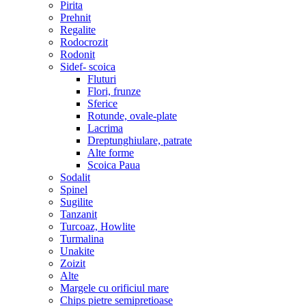
Pirita
Prehnit
Regalite
Rodocrozit
Rodonit
Sidef- scoica
Fluturi
Flori, frunze
Sferice
Rotunde, ovale-plate
Lacrima
Dreptunghiulare, patrate
Alte forme
Scoica Paua
Sodalit
Spinel
Sugilite
Tanzanit
Turcoaz, Howlite
Turmalina
Unakite
Zoizit
Alte
Margele cu orificiul mare
Chips pietre semipretioase