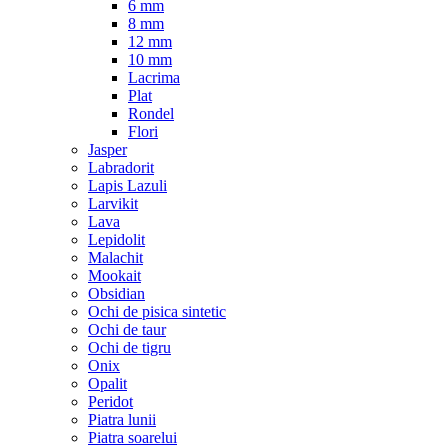
6 mm
8 mm
12 mm
10 mm
Lacrima
Plat
Rondel
Flori
Jasper
Labradorit
Lapis Lazuli
Larvikit
Lava
Lepidolit
Malachit
Mookait
Obsidian
Ochi de pisica sintetic
Ochi de taur
Ochi de tigru
Onix
Opalit
Peridot
Piatra lunii
Piatra soarelui