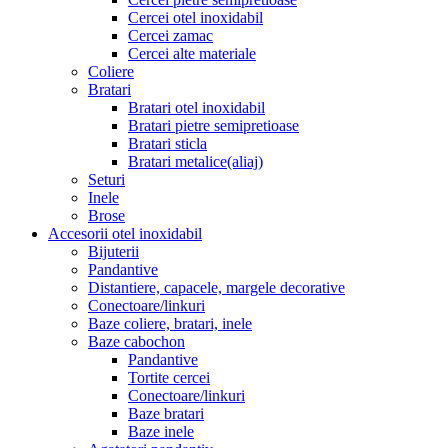
Cercei otel inoxidabil
Cercei zamac
Cercei alte materiale
Coliere
Bratari
Bratari otel inoxidabil
Bratari pietre semipretioase
Bratari sticla
Bratari metalice(aliaj)
Seturi
Inele
Brose
Accesorii otel inoxidabil
Bijuterii
Pandantive
Distantiere, capacele, margele decorative
Conectoare/linkuri
Baze coliere, bratari, inele
Baze cabochon
Pandantive
Tortite cercei
Conectoare/linkuri
Baze bratari
Baze inele