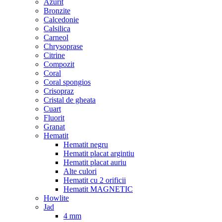
Azurit
Bronzite
Calcedonie
Calsilica
Carneol
Chrysoprase
Citrine
Compozit
Coral
Coral spongios
Crisopraz
Cristal de gheata
Cuart
Fluorit
Granat
Hematit
Hematit negru
Hematit placat argintiu
Hematit placat auriu
Alte culori
Hematit cu 2 orificii
Hematit MAGNETIC
Howlite
Jad
4 mm