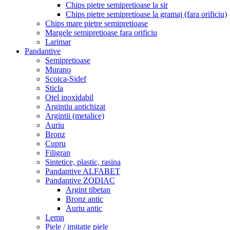
Chips pietre semipretioase la sir
Chips pietre semipretioase la gramaj (fara orificiu)
Chips mare pietre semipretioase
Margele semipretioase fara orificiu
Larimar
Pandantive
Semipretioase
Murano
Scoica-Sidef
Sticla
Otel inoxidabil
Argintiu antichizat
Argintii (metalice)
Auriu
Bronz
Cupru
Filigran
Sintetice, plastic, rasina
Pandantive ALFABET
Pandantive ZODIAC
Argint tibetan
Bronz antic
Auriu antic
Lemn
Piele / imitatie piele