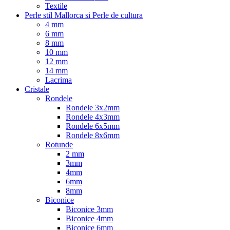
Textile
Perle stil Mallorca si Perle de cultura
4 mm
6 mm
8 mm
10 mm
12 mm
14 mm
Lacrima
Cristale
Rondele
Rondele 3x2mm
Rondele 4x3mm
Rondele 6x5mm
Rondele 8x6mm
Rotunde
2 mm
3mm
4mm
6mm
8mm
Biconice
Biconice 3mm
Biconice 4mm
Biconice 6mm