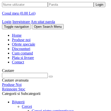
Cosul meu (
0.00 Lei
)
Login
Inregistrare
Am uitat parola
Toggle navigation
Open Search Menu
Home
Produse noi
Oferte speciale
Discounturi
Cum comand
Plata si livrare
Contact
Cautare
Cautare avansata
Produse Noi
Reinnoire Stoc
Categorii si Subcategorii
Bijuterii
Cercei
Cercei pietre semipretioase