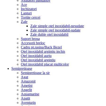
Agatatori pandantiv
Ace
Inchizatori
Lanturi
Tortite cercei
Zale
Zale simple otel inoxidabil-nesudate
Zale simple otel inoxidabil-sudate
Zale duble otel inoxidabil
Suport brosa
Accesorii breloc
Cadru pt.rasina/Back Bezel
Otel inoxidabil argintiu inchis
Otel inoxidabil auriu
Otel inoxidabil argintiu
Otel inoxidabil placat multicolor
Semipretioase
Semipretioase la sir
Agat
Amazonit
Ametist
Angelit
Aquamarine
Apatit
Aventurin