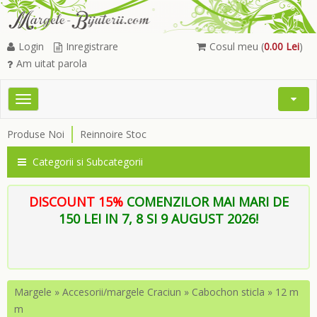
Login
Inregistrare
Cosul meu (
0.00 Lei
)
Am uitat parola
Toggle
Open
navigation
Searc
Produse Noi
Reinnoire Stoc
Menu
Categorii si Subcategorii
DISCOUNT 15%
COMENZILOR MAI MARI DE
150 LEI IN 7, 8 SI 9 AUGUST 2026!
Margele
»
Accesorii/margele Craciun
»
Cabochon sticla
»
12 m
m