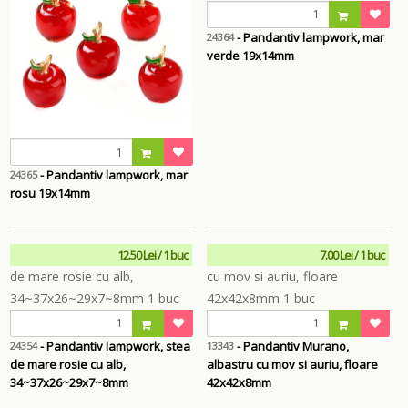
- Pandantiv lampwork, mar
24364
verde 19x14mm
- Pandantiv lampwork, mar
24365
rosu 19x14mm
12.50 Lei / 1 buc
7.00 Lei / 1 buc
- Pandantiv lampwork, stea
- Pandantiv Murano,
24354
13343
de mare rosie cu alb,
albastru cu mov si auriu, floare
34~37x26~29x7~8mm
42x42x8mm