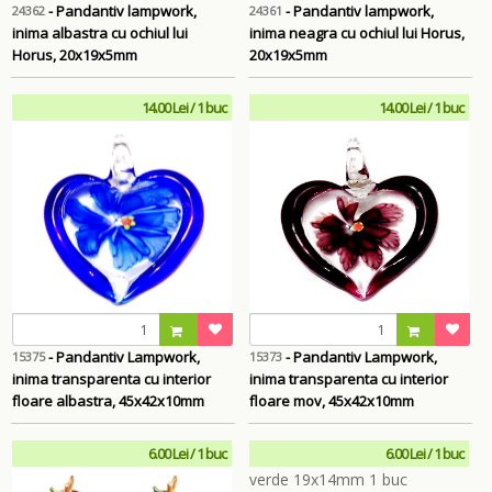
- Pandantiv lampwork,
- Pandantiv lampwork,
24362
24361
inima albastra cu ochiul lui
inima neagra cu ochiul lui Horus,
Horus, 20x19x5mm
20x19x5mm
14.00 Lei / 1 buc
14.00 Lei / 1 buc
- Pandantiv Lampwork,
- Pandantiv Lampwork,
15375
15373
inima transparenta cu interior
inima transparenta cu interior
floare albastra, 45x42x10mm
floare mov, 45x42x10mm
6.00 Lei / 1 buc
6.00 Lei / 1 buc