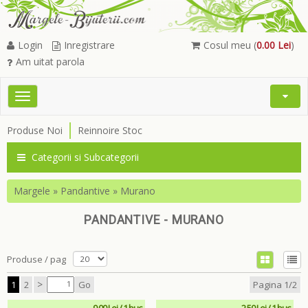
Login
Inregistrare
Cosul meu (
0.00 Lei
)
Am uitat parola
Toggle
Open
navigation
Searc
Produse Noi
Reinnoire Stoc
Menu
Categorii si Subcategorii
Margele
»
Pandantive
»
Murano
PANDANTIVE - MURANO
Produse / pag
>
1
2
Go
Pagina 1/2
9.00 Lei / 1 buc
2.50 Lei / 1 buc