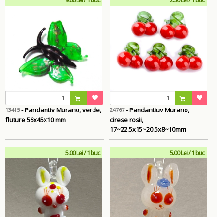
- Pandantiv Murano, verde,
- Pandantiuv Murano,
13415
24767
fluture 56x45x10 mm
cirese rosii,
17~22.5x15~20.5x8~10mm
5.00 Lei / 1 buc
5.00 Lei / 1 buc