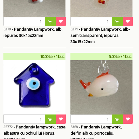
- Pandantiv Lampwork, alb,
- Pandantiv Lampwork, alb-
5370
5371
iepuras 30x15x22mm
semitransparent, iepuras
30x15x22mm
10.00 Lei / 1 buc
5.00 Lei / 1 buc
- Pandantiv lampwork, casa
- Pandantiv Lampwork,
25772
5368
albastra cu ochiul lui Horus,
delfin alb cu portocaliu,