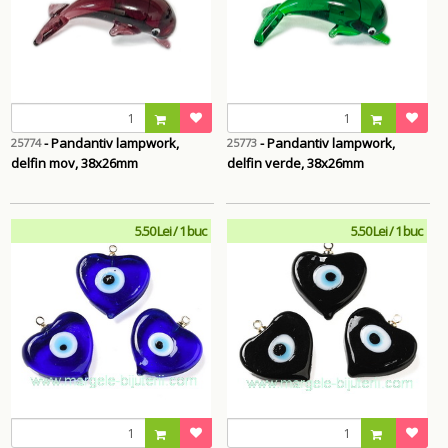
- Pandantiv lampwork,
- Pandantiv lampwork,
25774
25773
delfin mov, 38x26mm
delfin verde, 38x26mm
5.50 Lei / 1 buc
5.50 Lei / 1 buc