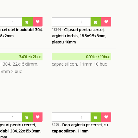
rcei otel inoxidabil 304,
- Clipsuri pentru cercei,
18344
 45x2mm
argintiu inchis, 18.5x9.5x8mm,
platou 10mm
3.40 Lei / 2 buc
0.90 Lei / 10 buc
 pentru cercei,
- Dop argintiu pt cercei, cu
3279
idabil 304, 22x15x8mm,
capac silicon, 11mm
15mm