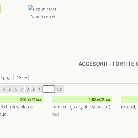
Dopuri cercei
ACCESORII - TORTITE 
/ pag
>
4
5
6
7
8
9
Go
2.00 Lei / 2 buc
1.40 Lei / 2 buc