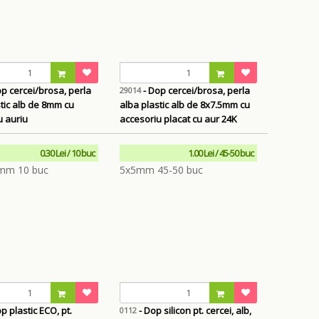
p cercei/brosa, perla
- Dop cercei/brosa, perla
29014
tic alb de 8mm cu
alba plastic alb de 8x7.5mm cu
u auriu
accesoriu placat cu aur 24K
0.30 Lei / 10 buc
1.00 Lei / 45-50 buc
p plastic ECO, pt.
- Dop silicon pt. cercei, alb,
0112