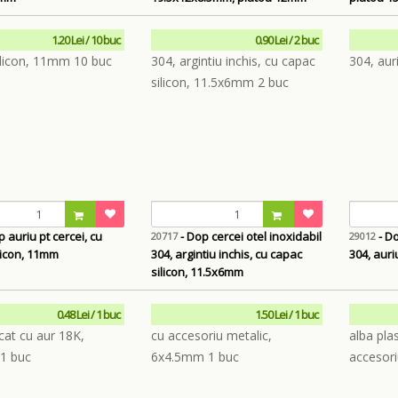
1.20 Lei / 10 buc
0.90 Lei / 2 buc
 auriu pt cercei, cu
- Dop cercei otel inoxidabil
- Do
20717
29012
licon, 11mm
304, argintiu inchis, cu capac
304, aur
silicon, 11.5x6mm
0.48 Lei / 1 buc
1.50 Lei / 1 buc