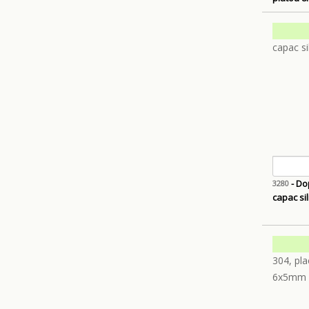
- Dop
3280
capac si