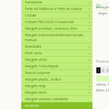
Pandantive
Perle stil Mallorca si Perle de cultura
Negre
Cristale
Cristale PRECIOSA si Swarovski
Margele portelan, ceramica, fimo
Margele indoneziene/tibetane lucrate
manual
Shamballa
Perle sticla
Margele sticla
Produse 
Margele Toho/Miyuki
1
2
3
Rasina/ polymer
Margele plastic, acrilice
Margele nisip
Margele lemn
Margele seminte rudraksha
Accesorii