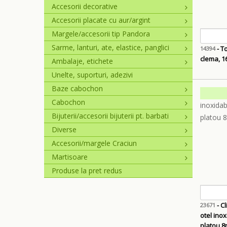
Accesorii decorative
Accesorii placate cu aur/argint
Margele/accesorii tip Pandora
Sarme, lanturi, ate, elastice, panglici
- Tortite cercei argintii, cu
14394
clema, 
Ambalaje, etichete
Unelte, suporturi, adezivi
Baze cabochon
Cabochon
Bijuterii/accesorii bijuterii pt. barbati
Diverse
Accesorii/margele Craciun
Martisoare
Produse la pret redus
- Clipsuri
23671
otel ino
platou 