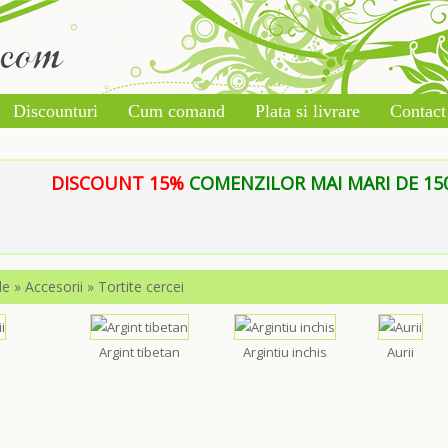
Discounturi
Cum comand
Plata si livrare
Contact
DISCOUNT 15%
COMENZILOR MAI MARI DE 150 L
le
»
Accesorii
»
Tortite cercei
Argint tibetan
Argintiu inchis
Aurii