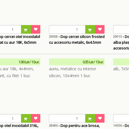
p cercei otel inoxidabil
- Dop cercei silicon frosted
- Do
29008
29013
cat cu aur 18K, 6x5mm
cu accesoriu metalic, 6x4.5mm
alba plas
accesori
1.90 Lei / 1 buc
0.35 Lei / 1 buc
p otel inoxidabil 316L,
- Dop pentru ace brosa,
- Do
28686
14556