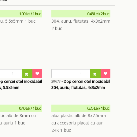
1.00 Lei / 1 buc
0.48 Lei / 2 buc
p cercei otel inoxidabil
- Dop cercei otel inoxidabil
20678
iu, 5.5x5mm
304, auriu, flututas, 4x3x2mm
0.40 Lei / 1 buc
0.75 Lei / 1 buc