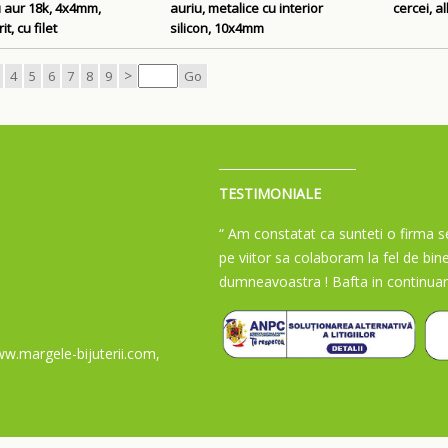
u aur 18k, 4x4mm,
auriu, metalice cu interior
cercei, a
t, cu filet
silicon, 10x4mm
>
4
5
6
7
8
9
Go
TESTIMONIALE
“ Am constatat ca sunteti o firma se
pe viitor sa colaboram la fel de bin
dumneavoastra ! Bafta in continuar
w.margele-bijuterii.com,