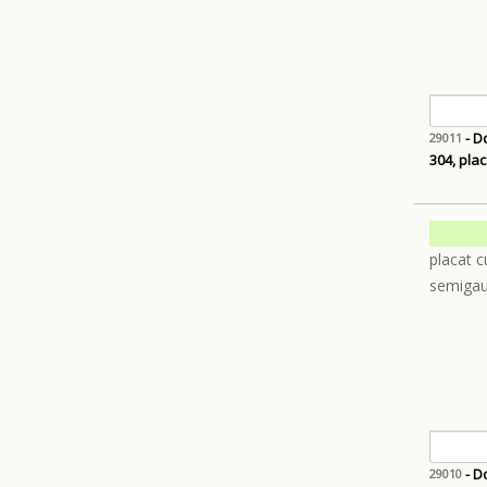
- Do
29011
304, pla
- Do
29010