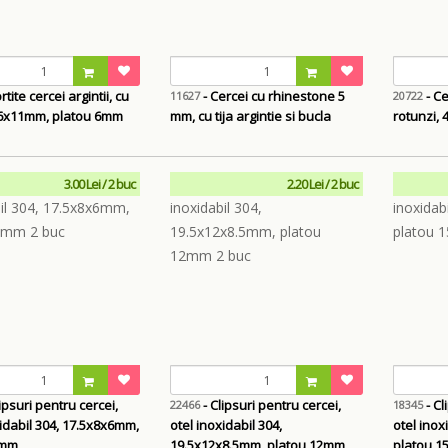
- Cercei cu rhinestone 5
- Ce
11627
20722
16x11mm, platou 6mm
mm, cu tija argintie si bucla
rotunzi,
3.00 Lei / 2 buc
2.20 Lei / 2 buc
 pentru cercei,
- Clipsuri pentru cercei,
- Clipsuri
22466
18345
xidabil 304, 17.5x8x6mm,
otel inoxidabil 304,
otel inox
8mm
19.5x12x8.5mm, platou 12mm
platou 