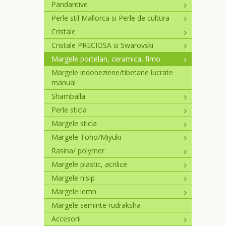
Pandantive
Perle stil Mallorca si Perle de cultura
Cristale
Cristale PRECIOSA si Swarovski
Margele portelan, ceramica, fimo
Margele indoneziene/tibetane lucrate
manual
Shamballa
Perle sticla
Margele sticla
Margele Toho/Miyuki
Rasina/ polymer
Margele plastic, acrilice
Margele nisip
Margele lemn
Margele seminte rudraksha
Accesorii