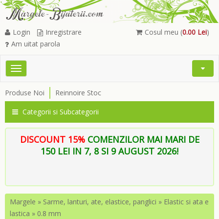
Login
Inregistrare
Cosul meu (
0.00 Lei
)
Am uitat parola
Toggle
Open
navigation
Searc
Produse Noi
Reinnoire Stoc
Menu
Categorii si Subcategorii
DISCOUNT 15%
COMENZILOR MAI MARI DE
150 LEI IN 7, 8 SI 9 AUGUST 2026!
Margele
»
Sarme, lanturi, ate, elastice, panglici
»
Elastic si ata e
lastica
»
0.8 mm