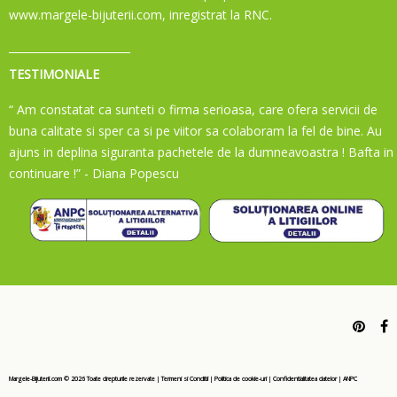
www.margele-bijuterii.com, inregistrat la RNC.
TESTIMONIALE
“ Am constatat ca sunteti o firma serioasa, care ofera servicii de
buna calitate si sper ca si pe viitor sa colaboram la fel de bine. Au
ajuns in deplina siguranta pachetele de la dumneavoastra ! Bafta in
continuare !”
- Diana Popescu
Margele-Bijuterii.com ©
2026
Toate drepturile rezervate
|
Termeni si Conditii
|
Politica de cookie-uri
|
Confidentialitatea datelor
|
ANPC