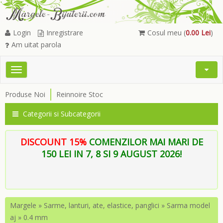
Login
Inregistrare
Cosul meu (
0.00 Lei
)
Am uitat parola
Toggle
Open
navigation
Searc
Produse Noi
Reinnoire Stoc
Menu
Categorii si Subcategorii
DISCOUNT 15%
COMENZILOR MAI MARI DE
150 LEI IN 7, 8 SI 9 AUGUST 2026!
Margele
»
Sarme, lanturi, ate, elastice, panglici
»
Sarma model
aj
»
0.4 mm