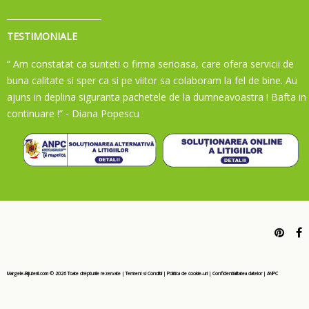
TESTIMONIALE
“ Am constatat ca sunteti o firma serioasa, care ofera servicii de
buna calitate si sper ca si pe viitor sa colaboram la fel de bine. Au
ajuns in deplina siguranta pachetele de la dumneavoastra ! Bafta in
continuare !”
- Diana Popescu
Margele-Bijuterii.com ©
2026
Toate drepturile rezervate
|
Termeni si Conditii
|
Politica de cookie-uri
|
Confidentialitatea datelor
|
ANPC