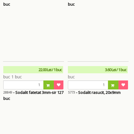
buc
buc
22.00 Lei / 1 buc
3.60 Lei / 1 buc
- Sodalit fatetat 3mm-sir 127
- Sodalit rasucit, 20x9mm
28849
5773
buc