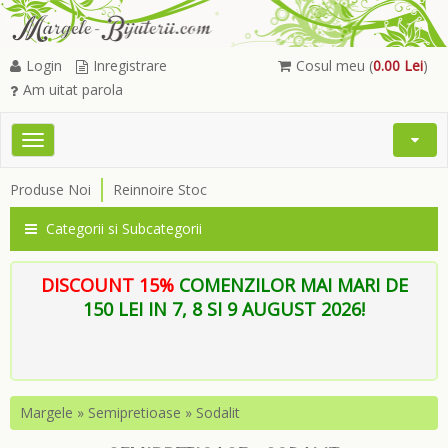
Login
Inregistrare
Cosul meu (
0.00 Lei
)
Am uitat parola
Toggle
Open
navigation
Searc
Produse Noi
Reinnoire Stoc
Menu
Categorii si Subcategorii
DISCOUNT 15%
COMENZILOR MAI MARI DE
150 LEI IN 7, 8 SI 9 AUGUST 2026!
Margele
»
Semipretioase
»
Sodalit