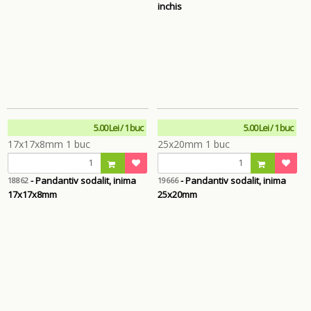
inchis
5.00 Lei / 1 buc
5.00 Lei / 1 buc
- Pandantiv sodalit, inima
- Pandantiv sodalit, inima
18862
19666
17x17x8mm
25x20mm