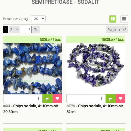
SEMIPRETIOASE - SODALIT
Produse / pag
>
1
2
Go
Pagina 1/2
6.00 Lei / 1 buc
16.00 Lei / 1 buc
- Chips sodalit, 4~10mm-sir
- Chips sodalit, 4~10mm-sir
0661
26759
29-30cm
82cm