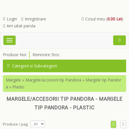
Login
Inregistrare
Cosul meu (
0.00 Lei
)
Am uitat parola
Toggle
Open
navigation
Searc
Produse Noi
Reinnoire Stoc
Menu
Categorii si Subcategorii
Margele
»
Margele/accesorii tip Pandora
»
Margele tip Pandor
a
»
Plastic
MARGELE/ACCESORII TIP PANDORA - MARGELE
TIP PANDORA - PLASTIC
Produse / pag