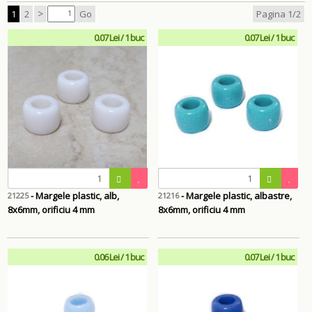
>
1
2
Go
Pagina 1/2
0.07 Lei / 1 buc
0.07 Lei / 1 buc
- Margele plastic, alb,
- Margele plastic, albastre,
21225
21216
8x6mm, orificiu 4 mm
8x6mm, orificiu 4 mm
0.06 Lei / 1 buc
0.07 Lei / 1 buc