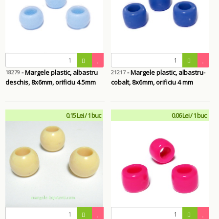
- Margele plastic, albastru
- Margele plastic, albastru-
18279
21217
deschis, 8x6mm, orificiu 4.5mm
cobalt, 8x6mm, orificiu 4 mm
0.15 Lei / 1 buc
0.06 Lei / 1 buc