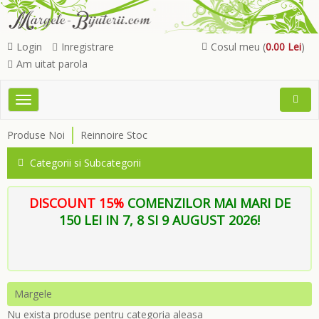
Login
Inregistrare
Cosul meu (
0.00 Lei
)
Am uitat parola
Toggle
Open
navigation
Searc
Produse Noi
Reinnoire Stoc
Menu
Categorii si Subcategorii
DISCOUNT 15%
COMENZILOR MAI MARI DE
150 LEI IN 7, 8 SI 9 AUGUST 2026!
Margele
Nu exista produse pentru categoria aleasa