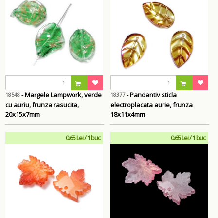
- Margele Lampwork, verde
- Pandantiv sticla
18548
18377
cu auriu, frunza rasucita,
electroplacata aurie, frunza
20x15x7mm
18x11x4mm
0.65 Lei / 1 buc
0.65 Lei / 1 buc