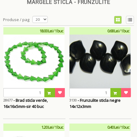
MARGELE STICLA - FRUNZULITE
Produse / pag
18.00 Lei / 1 buc
0.68 Lei / 1 buc
- Brad sticla verde,
- Frunzulite sticla negre
28677
3130
16x16x5mm-sir 40 buc
14x12x3mm
1.20 Lei / 1 buc
0.40 Lei / 1 buc