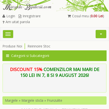
Login
Inregistrare
Cosul meu (
0.00 Lei
)
Am uitat parola
Toggle
Open
navigation
Searc
Produse Noi
Reinnoire Stoc
Menu
Categorii si Subcategorii
DISCOUNT 15%
COMENZILOR MAI MARI DE
150 LEI IN 7, 8 SI 9 AUGUST 2026!
Margele
»
Margele sticla
»
Frunzulite