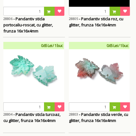
- Pandantiv sticla
- Pandantiv sticla roz, cu
28806
28805
portocaliu-roscat, cu glitter,
glitter, frunza 16x16x4mm
frunza 16x16x4mm
0.65 Lei / 1 buc
0.65 Lei / 1 buc
- Pandantiv sticla turcoaz,
- Pandantiv sticla verde, cu
28804
28803
cu glitter, frunza 16x16x4mm
glitter, frunza 16x16x4mm