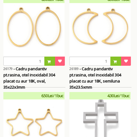
- Cadru pandantiv
- Cadru pandantiv
26179
26189
pt.rasina, otel inoxidabil 304
pt.rasina, otel inoxidabil 304
placat cu aur 18K, oval,
placat cu aur 18K, semiluna
35x22x3mm
35x23.5xmm
6.50 Lei / 1 buc
4.30 Lei / 1 buc