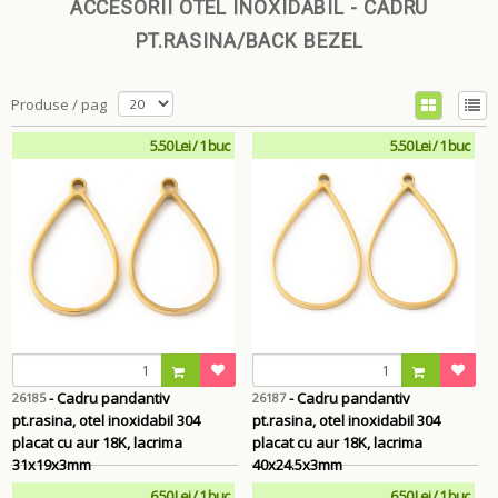
ACCESORII OTEL INOXIDABIL - CADRU
PT.RASINA/BACK BEZEL
Produse / pag
5.50 Lei / 1 buc
5.50 Lei / 1 buc
- Cadru pandantiv
- Cadru pandantiv
26185
26187
pt.rasina, otel inoxidabil 304
pt.rasina, otel inoxidabil 304
placat cu aur 18K, lacrima
placat cu aur 18K, lacrima
31x19x3mm
40x24.5x3mm
6.50 Lei / 1 buc
6.50 Lei / 1 buc