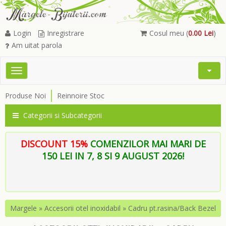
Login
Inregistrare
Cosul meu (
0.00 Lei
)
Am uitat parola
Toggle
Open
navigation
Searc
Produse Noi
Reinnoire Stoc
Menu
Categorii si Subcategorii
DISCOUNT 15%
COMENZILOR MAI MARI DE
150 LEI IN 7, 8 SI 9 AUGUST 2026!
Margele
»
Accesorii otel inoxidabil
»
Cadru pt.rasina/Back Bezel