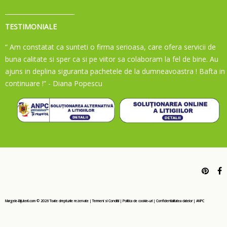
TESTIMONIALE
“ Am constatat ca sunteti o firma serioasa, care ofera servicii de
buna calitate si sper ca si pe viitor sa colaboram la fel de bine. Au
ajuns in deplina siguranta pachetele de la dumneavoastra ! Bafta in
continuare !”
- Diana Popescu
Margele-Bijuterii.com ©
2026
Toate drepturile rezervate
|
Termeni si Conditii
|
Politica de cookie-uri
|
Confidentialitatea datelor
|
ANPC