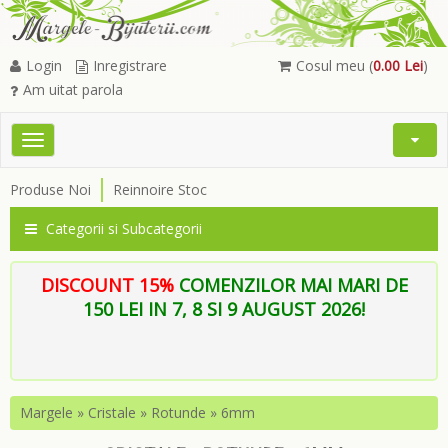
Login
Inregistrare
Cosul meu (
0.00 Lei
)
Am uitat parola
Toggle
Open
navigation
Searc
Produse Noi
Reinnoire Stoc
Menu
Categorii si Subcategorii
DISCOUNT 15%
COMENZILOR MAI MARI DE
150 LEI IN 7, 8 SI 9 AUGUST 2026!
Margele
»
Cristale
»
Rotunde
»
6mm