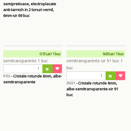
semipretioase, electroplacate
anti-tarnish in 2 tonuri vernil,
6mm-sir 69 buc
0.15 Lei / 1 buc
9.00 Lei / 1 buc
- Cristale rotunde 6mm, albe-
9722
semitransparente
- Cristale rotunde 6mm,
29221
albe-semitransparente-sir 91
buc