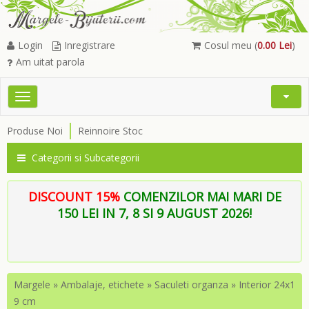
Login
Inregistrare
Cosul meu (
0.00 Lei
)
Am uitat parola
Toggle
Open
navigation
Searc
Produse Noi
Reinnoire Stoc
Menu
Categorii si Subcategorii
DISCOUNT 15%
COMENZILOR MAI MARI DE
150 LEI IN 7, 8 SI 9 AUGUST 2026!
Margele
»
Ambalaje, etichete
»
Saculeti organza
»
Interior 24x1
9 cm