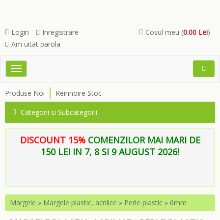
Login
Inregistrare
Cosul meu (
0.00 Lei
)
Am uitat parola
Toggle
Open
navigation
Searc
Produse Noi
Reinnoire Stoc
Menu
Categorii si Subcategorii
DISCOUNT 15%
COMENZILOR MAI MARI DE
150 LEI IN 7, 8 SI 9 AUGUST 2026!
Margele
»
Margele plastic, acrilice
»
Perle plastic
»
6mm