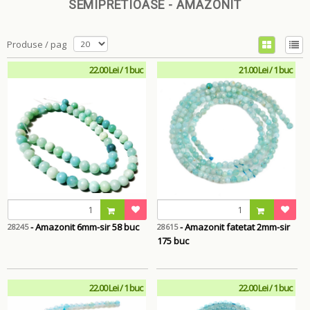
SEMIPRETIOASE - AMAZONIT
Produse / pag
22.00 Lei / 1 buc
21.00 Lei / 1 buc
- Amazonit 6mm-sir 58 buc
- Amazonit fatetat 2mm-sir
28245
28615
175 buc
22.00 Lei / 1 buc
22.00 Lei / 1 buc