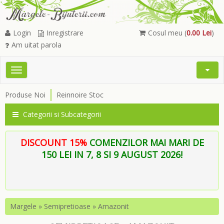
Login
Inregistrare
Cosul meu (
0.00 Lei
)
Am uitat parola
Toggle
Open
navigation
Searc
Produse Noi
Reinnoire Stoc
Menu
Categorii si Subcategorii
DISCOUNT 15%
COMENZILOR MAI MARI DE
150 LEI IN 7, 8 SI 9 AUGUST 2026!
Margele
»
Semipretioase
»
Amazonit