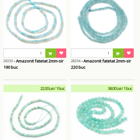
- Amazonit fatetat 2mm-sir
- Amazonit fatetat 2mm-sir
29253
28254
190 buc
220 buc
22.00 Lei / 1 buc
38.00 Lei / 1 buc