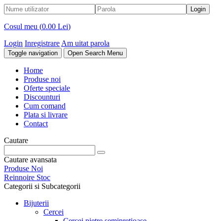
Cosul meu (
0.00 Lei
)
Login
Inregistrare
Am uitat parola
Toggle navigation
Open Search Menu
Home
Produse noi
Oferte speciale
Discounturi
Cum comand
Plata si livrare
Contact
Cautare
Cautare avansata
Produse Noi
Reinnoire Stoc
Categorii si Subcategorii
Bijuterii
Cercei
Cercei pietre semipretioase