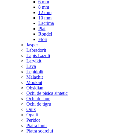
6 mm
8 mm
12 mm
10 mm
Lacrima
Plat
Rondel
Flori
Jasper
Labradorit
Lapis Lazuli
Larvikit
Lava
Lepidolit
Malachit
Mookait
Obsidian
Ochi de pisica sintetic
Ochi de taur
Ochi de tigru
Onix
Opalit
Peridot
Piatra lunii
Piatra soarelui