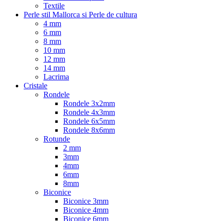
Textile
Perle stil Mallorca si Perle de cultura
4 mm
6 mm
8 mm
10 mm
12 mm
14 mm
Lacrima
Cristale
Rondele
Rondele 3x2mm
Rondele 4x3mm
Rondele 6x5mm
Rondele 8x6mm
Rotunde
2 mm
3mm
4mm
6mm
8mm
Biconice
Biconice 3mm
Biconice 4mm
Biconice 6mm