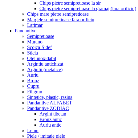
Chips pietre semipretioase la sir
Chips pietre semipretioase la gramaj (fara orificiu)
Chips mare pietre semipretioase
Margele semipretioase fara orificiu
Larimar
Pandantive
Semipretioase
Murano
Scoica-Sidef
Sticla
Otel inoxidabil
Argintiu antichizat
Argintii (metalice)
Auriu
Bronz
Cupru
Filigran
Sintetice, plastic, rasina
Pandantive ALFABET
Pandantive ZODIAC
Argint tibetan
Bronz antic
Auriu antic
Lemn
Piele / imitatie piele