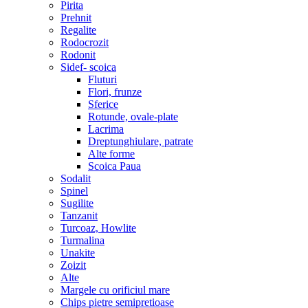
Pirita
Prehnit
Regalite
Rodocrozit
Rodonit
Sidef- scoica
Fluturi
Flori, frunze
Sferice
Rotunde, ovale-plate
Lacrima
Dreptunghiulare, patrate
Alte forme
Scoica Paua
Sodalit
Spinel
Sugilite
Tanzanit
Turcoaz, Howlite
Turmalina
Unakite
Zoizit
Alte
Margele cu orificiul mare
Chips pietre semipretioase