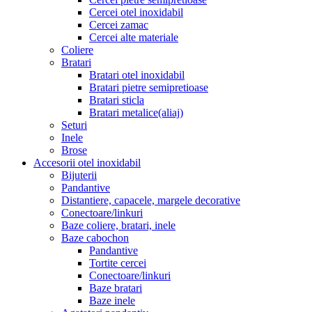
Cercei otel inoxidabil
Cercei zamac
Cercei alte materiale
Coliere
Bratari
Bratari otel inoxidabil
Bratari pietre semipretioase
Bratari sticla
Bratari metalice(aliaj)
Seturi
Inele
Brose
Accesorii otel inoxidabil
Bijuterii
Pandantive
Distantiere, capacele, margele decorative
Conectoare/linkuri
Baze coliere, bratari, inele
Baze cabochon
Pandantive
Tortite cercei
Conectoare/linkuri
Baze bratari
Baze inele