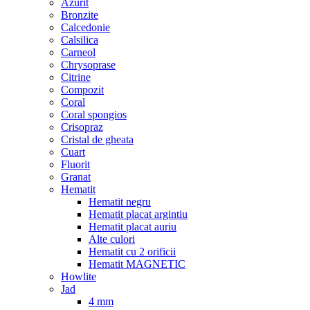
Azurit
Bronzite
Calcedonie
Calsilica
Carneol
Chrysoprase
Citrine
Compozit
Coral
Coral spongios
Crisopraz
Cristal de gheata
Cuart
Fluorit
Granat
Hematit
Hematit negru
Hematit placat argintiu
Hematit placat auriu
Alte culori
Hematit cu 2 orificii
Hematit MAGNETIC
Howlite
Jad
4 mm