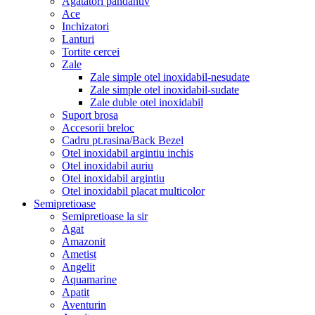
Agatatori pandantiv
Ace
Inchizatori
Lanturi
Tortite cercei
Zale
Zale simple otel inoxidabil-nesudate
Zale simple otel inoxidabil-sudate
Zale duble otel inoxidabil
Suport brosa
Accesorii breloc
Cadru pt.rasina/Back Bezel
Otel inoxidabil argintiu inchis
Otel inoxidabil auriu
Otel inoxidabil argintiu
Otel inoxidabil placat multicolor
Semipretioase
Semipretioase la sir
Agat
Amazonit
Ametist
Angelit
Aquamarine
Apatit
Aventurin