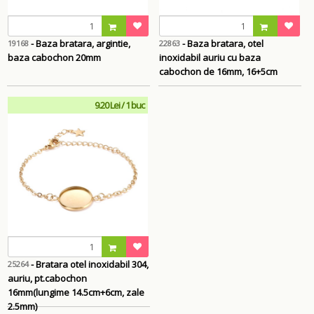
- Baza bratara, argintie,
- Baza bratara, otel
19168
22863
baza cabochon 20mm
inoxidabil auriu cu baza
cabochon de 16mm, 16+5cm
9.20 Lei / 1 buc
- Bratara otel inoxidabil 304,
25264
auriu, pt.cabochon
16mm(lungime 14.5cm+6cm, zale
2.5mm)