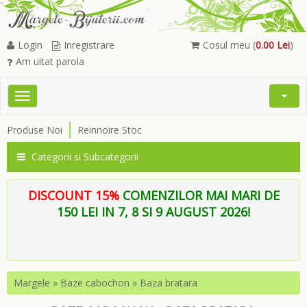
Login
Inregistrare
Cosul meu (
0.00 Lei
)
Am uitat parola
Toggle
Open
navigation
Searc
Produse Noi
Reinnoire Stoc
Menu
Categorii si Subcategorii
DISCOUNT 15%
COMENZILOR MAI MARI DE
150 LEI IN 7, 8 SI 9 AUGUST 2026!
Margele
»
Baze cabochon
»
Baza bratara