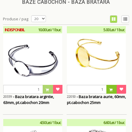
BAZE CABOCHON - BAZA BRATARA
Produse / pag
INDISPONIBIL
10.00 Lei / 1 buc
5.00 Lei / 1 buc
- Baza bratara argintie,
- Baza bratara aurie, 60mm,
20339
22050
63mm, pt.cabochon 20mm
pt.cabochon 25mm
4.50 Lei / 1 buc
6.60 Lei / 1 buc