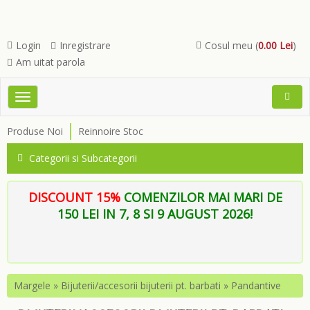
Login
Inregistrare
Cosul meu (
0.00 Lei
)
Am uitat parola
Toggle
Open
navigation
Searc
Produse Noi
Reinnoire Stoc
Menu
Categorii si Subcategorii
DISCOUNT 15%
COMENZILOR MAI MARI DE
150 LEI IN 7, 8 SI 9 AUGUST 2026!
Margele
»
Bijuterii/accesorii bijuterii pt. barbati
»
Pandantive