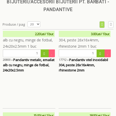
BIJUTERII/ACCESORII BIJUTERII PT. BARBATI -
PANDANTIVE
Produse / pag
2.20 Lei / 1 buc
3.00 Lei / 1 buc
- Pandantiv metalic, emailat
- Pandantiv otel inoxidabil
20800
17712
alb cu negru, minge de fotbal,
304, peste 26x16x4mm,
24x20x2.5mm
rhinestone 2mm
15.00 Lei / 1 buc
18.00 Lei / 1 buc