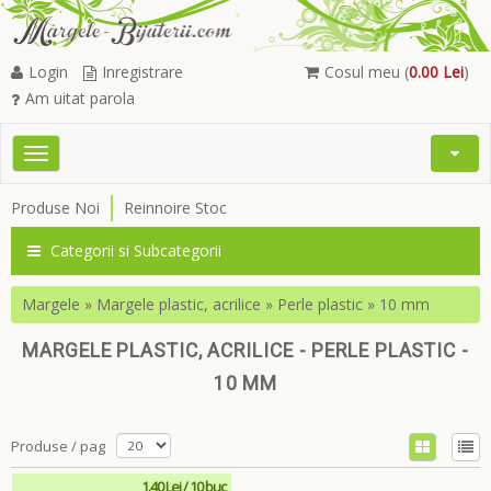
Login
Inregistrare
Cosul meu (
0.00 Lei
)
Am uitat parola
Toggle
Open
navigation
Searc
Produse Noi
Reinnoire Stoc
Menu
Categorii si Subcategorii
Margele
»
Margele plastic, acrilice
»
Perle plastic
»
10 mm
MARGELE PLASTIC, ACRILICE - PERLE PLASTIC -
10 MM
Produse / pag
1.40 Lei / 10 buc