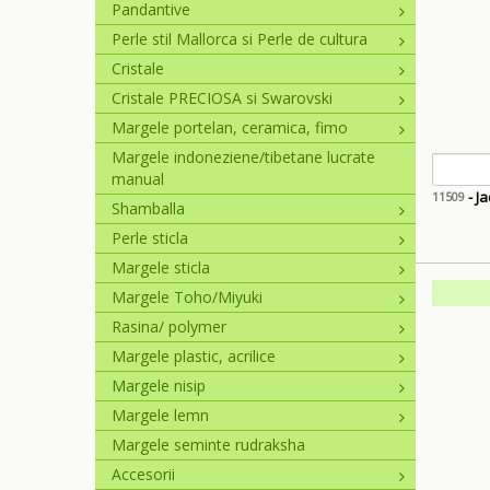
Pandantive
Perle stil Mallorca si Perle de cultura
Cristale
Cristale PRECIOSA si Swarovski
Margele portelan, ceramica, fimo
Margele indoneziene/tibetane lucrate
manual
- Ja
11509
Shamballa
Perle sticla
Margele sticla
Margele Toho/Miyuki
Rasina/ polymer
Margele plastic, acrilice
Margele nisip
Margele lemn
Margele seminte rudraksha
Accesorii