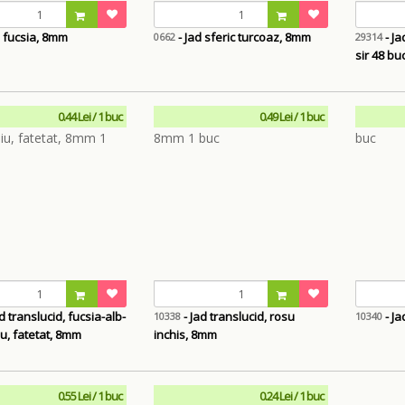
d fucsia, 8mm
- Jad sferic turcoaz, 8mm
- Ja
0662
29314
sir 48 bu
0.44 Lei / 1 buc
0.49 Lei / 1 buc
d translucid, fucsia-alb-
- Jad translucid, rosu
- Ja
10338
10340
iu, fatetat, 8mm
inchis, 8mm
0.55 Lei / 1 buc
0.24 Lei / 1 buc