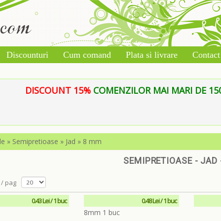
Discounturi
Cum comand
Plata si livrare
Contact
DISCOUNT 15%
COMENZILOR MAI MARI DE 150 L
le
»
Semipretioase
»
Jad
»
8 mm
SEMIPRETIOASE - JAD 
/ pag
0.43 Lei / 1 buc
0.48 Lei / 1 buc