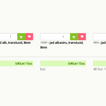
d alb, translucid, 8mm
- Jad albastru, translucid,
- Ja
14593
1806
8mm
0.40 Lei / 1 buc
0.48 Lei / 1 buc