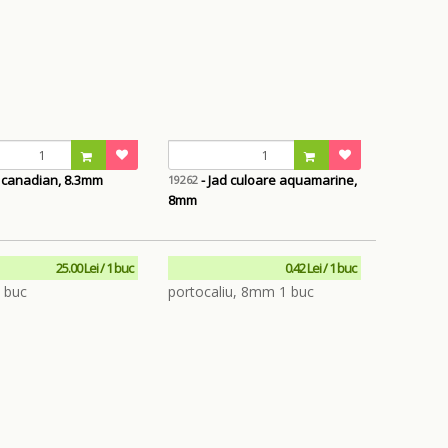
d canadian, 8.3mm
- Jad culoare aquamarine,
19262
8mm
25.00 Lei / 1 buc
0.42 Lei / 1 buc