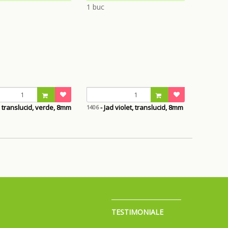
d translucid, verde, 8mm
- Jad violet, translucid, 8mm
1406
TESTIMONIALE