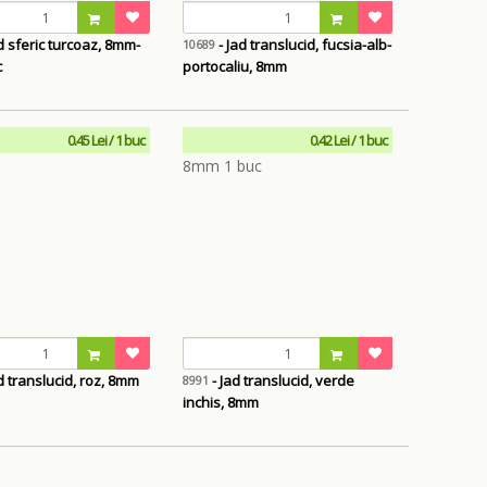
d sferic turcoaz, 8mm-
- Jad translucid, fucsia-alb-
10689
c
portocaliu, 8mm
0.45 Lei / 1 buc
0.42 Lei / 1 buc
d translucid, roz, 8mm
- Jad translucid, verde
8991
inchis, 8mm