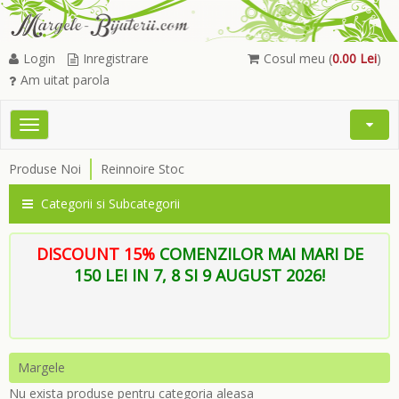
Login
Inregistrare
Cosul meu (
0.00 Lei
)
Am uitat parola
Toggle
Open
navigation
Searc
Produse Noi
Reinnoire Stoc
Menu
Categorii si Subcategorii
DISCOUNT 15%
COMENZILOR MAI MARI DE
150 LEI IN 7, 8 SI 9 AUGUST 2026!
Margele
Nu exista produse pentru categoria aleasa