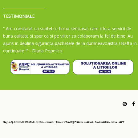
TESTIMONIALE
“ Am constatat ca sunteti o firma serioasa, care ofera servicii de
buna calitate si sper ca si pe viitor sa colaboram la fel de bine. Au
ajuns in deplina siguranta pachetele de la dumneavoastra ! Bafta in
continuare !”
- Diana Popescu
Margele-Bijuterii.com ©
2026
Toate drepturile rezervate
|
Termeni si Conditii
|
Politica de cookie-uri
|
Confidentialitatea datelor
|
ANPC