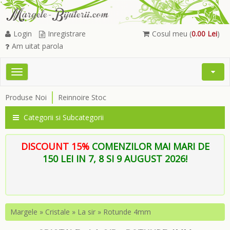
Login
Inregistrare
Cosul meu (
0.00 Lei
)
Am uitat parola
Toggle
Open
navigation
Searc
Produse Noi
Reinnoire Stoc
Menu
Categorii si Subcategorii
DISCOUNT 15%
COMENZILOR MAI MARI DE
150 LEI IN 7, 8 SI 9 AUGUST 2026!
Margele
»
Cristale
»
La sir
»
Rotunde 4mm