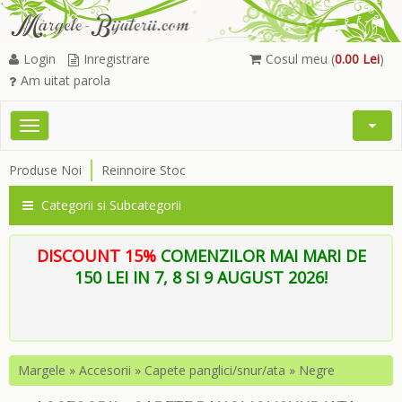
Login
Inregistrare
Cosul meu (
0.00 Lei
)
Am uitat parola
Toggle
Open
navigation
Searc
Produse Noi
Reinnoire Stoc
Menu
Categorii si Subcategorii
DISCOUNT 15%
COMENZILOR MAI MARI DE
150 LEI IN 7, 8 SI 9 AUGUST 2026!
Margele
»
Accesorii
»
Capete panglici/snur/ata
»
Negre