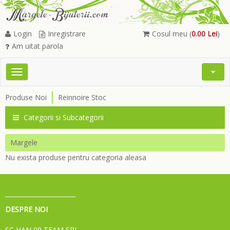
Login
Inregistrare
Cosul meu (
0.00 Lei
)
Am uitat parola
Toggle
Open
navigation
Searc
Produse Noi
Reinnoire Stoc
Menu
Categorii si Subcategorii
Margele
Nu exista produse pentru categoria aleasa
DESPRE NOI
SC HAN 09 TEAM SRL