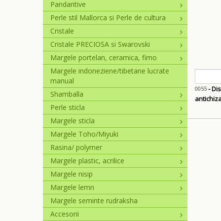
Pandantive
Perle stil Mallorca si Perle de cultura
Cristale
Cristale PRECIOSA si Swarovski
Margele portelan, ceramica, fimo
Margele indoneziene/tibetane lucrate
manual
- Dis
0055
Shamballa
Perle sticla
Margele sticla
Margele Toho/Miyuki
Rasina/ polymer
Margele plastic, acrilice
Margele nisip
Margele lemn
Margele seminte rudraksha
Accesorii