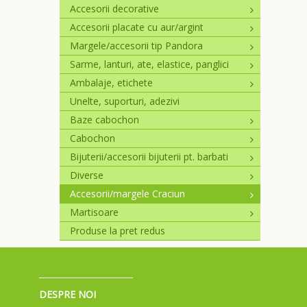
Accesorii decorative
Accesorii placate cu aur/argint
Margele/accesorii tip Pandora
Sarme, lanturi, ate, elastice, panglici
Ambalaje, etichete
Unelte, suporturi, adezivi
Baze cabochon
Cabochon
Bijuterii/accesorii bijuterii pt. barbati
Diverse
Accesorii/margele Craciun
Martisoare
Produse la pret redus
DESPRE NOI