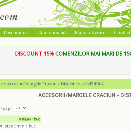
Discounturi
Cum comand
Plata si livrare
Contact
DISCOUNT 15%
COMENZILOR MAI MARI DE 150 L
le
»
Accesorii/margele Craciun
»
Distantiere-INVIZIBILA
ACCESORII/MARGELE CRACIUN - DIST
/ pag
0.16 Lei / 1 buc