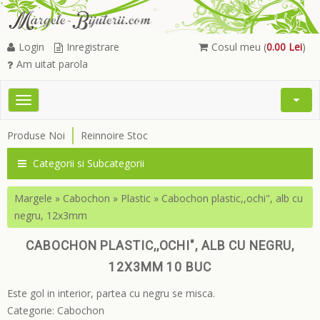
Login
Inregistrare
Cosul meu (
0.00 Lei
)
Am uitat parola
Toggle
Open
navigation
Searc
Produse Noi
Reinnoire Stoc
Menu
Categorii si Subcategorii
Margele
»
Cabochon
»
Plastic
»
Cabochon plastic,,ochi", alb cu
negru, 12x3mm
CABOCHON PLASTIC,,OCHI", ALB CU NEGRU,
12X3MM 10 BUC
Este gol in interior, partea cu negru se misca.
Categorie:
Cabochon