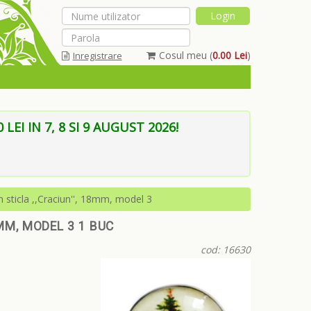
Cosul meu (
0.00 Lei
)
Inregistrare
Am uitat parola
EI IN 7, 8 SI 9 AUGUST 2026!
sticla ,,Craciun'', 18mm, model 3
MM, MODEL 3 1 BUC
cod: 16630