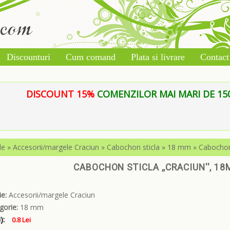
Discounturi
Cum comand
Plata si livrare
Contact
DISCOUNT 15%
COMENZILOR MAI MARI DE 150 L
le
»
Accesorii/margele Craciun
»
Cabochon sticla
»
18 mm
»
Cabochon 
CABOCHON STICLA ,,CRACIUN'', 18
e:
Accesorii/margele Craciun
gorie:
18 mm
):
0.8 Lei