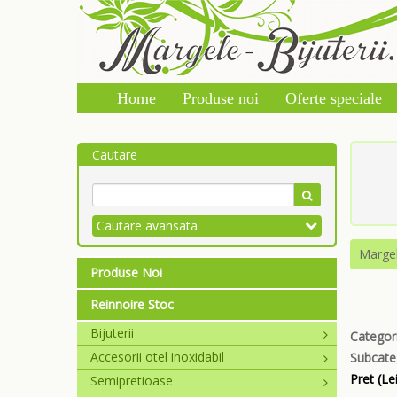
Home
Produse noi
Oferte speciale
Cautare
Cautare avansata
Marge
Produse Noi
Reinnoire Stoc
Bijuterii
Categori
Accesorii otel inoxidabil
Subcate
Pret (Lei
Semipretioase