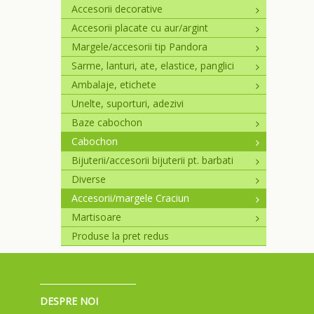
Accesorii decorative
Accesorii placate cu aur/argint
Margele/accesorii tip Pandora
Sarme, lanturi, ate, elastice, panglici
Ambalaje, etichete
Unelte, suporturi, adezivi
Baze cabochon
Cabochon
Bijuterii/accesorii bijuterii pt. barbati
Diverse
Accesorii/margele Craciun
Martisoare
Produse la pret redus
DESPRE NOI