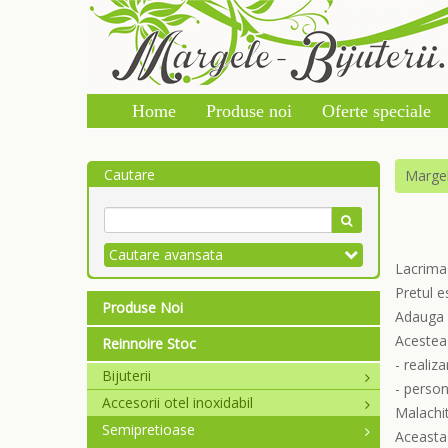
Home
Produse noi
Oferte speciale
Cautare
Marge
Cautare avansata
Lacrima
Pretul e
Produse Noi
Adauga u
Acestea 
Reinnoire Stoc
- realiz
Bijuterii
- person
Accesorii otel inoxidabil
Malachit
Semipretioase
Aceasta 