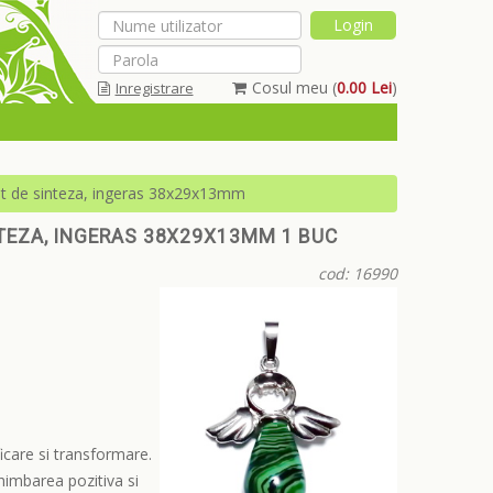
Cosul meu (
0.00 Lei
)
Inregistrare
Am uitat parola
hit de sinteza, ingeras 38x29x13mm
NTEZA, INGERAS 38X29X13MM 1 BUC
cod: 16990
icare si transformare.
himbarea pozitiva si