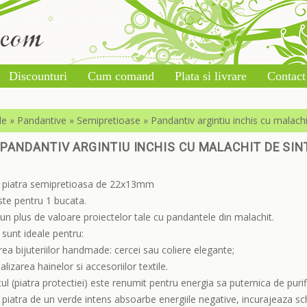
Discounturi
Cum comand
Plata si livrare
Contact
le
»
Pandantive
»
Semipretioase
»
Pandantiv argintiu inchis cu malac
PANDANTIV ARGINTIU INCHIS CU MALACHIT DE SI
 piatra semipretioasa de 22x13mm
ste pentru 1 bucata.
n plus de valoare proiectelor tale cu pandantele din malachit.
sunt ideale pentru:
area bijuteriilor handmade: cercei sau coliere elegante;
alizarea hainelor si accesoriilor textile.
ul (piatra protectiei) este renumit pentru energia sa puternica de purif
piatra de un verde intens absoarbe energiile negative, incurajeaza sc