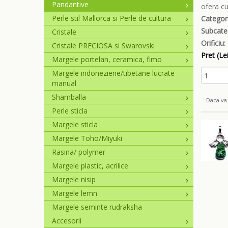
Pandantive
ofera cu
Perle stil Mallorca si Perle de cultura
Categori
Subcate
Cristale
Orificiu:
Cristale PRECIOSA si Swarovski
Pret (Lei
Margele portelan, ceramica, fimo
Margele indoneziene/tibetane lucrate
manual
Shamballa
Daca va 
Perle sticla
Margele sticla
Margele Toho/Miyuki
Rasina/ polymer
Margele plastic, acrilice
Margele nisip
Margele lemn
Margele seminte rudraksha
Accesorii