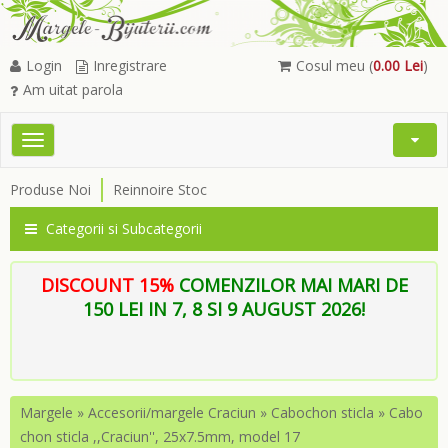
Login
Inregistrare
Cosul meu (
0.00 Lei
)
Am uitat parola
Toggle
Open
navigation
Searc
Produse Noi
Reinnoire Stoc
Menu
Categorii si Subcategorii
DISCOUNT 15%
COMENZILOR MAI MARI DE
150 LEI IN 7, 8 SI 9 AUGUST 2026!
Margele
»
Accesorii/margele Craciun
»
Cabochon sticla
»
Cabo
chon sticla ,,Craciun'', 25x7.5mm, model 17