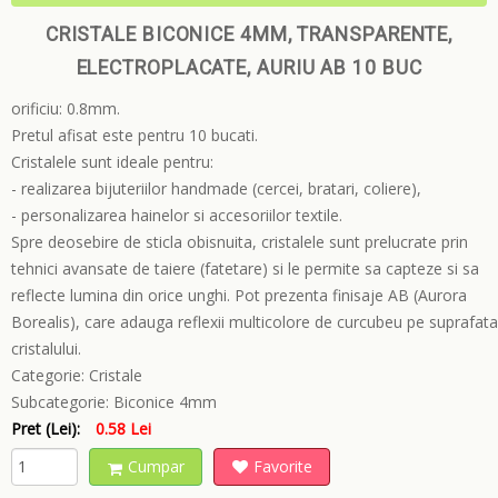
CRISTALE BICONICE 4MM, TRANSPARENTE,
ELECTROPLACATE, AURIU AB 10 BUC
orificiu: 0.8mm.
Pretul afisat este pentru 10 bucati.
Cristalele sunt ideale pentru:
- realizarea bijuteriilor handmade (cercei, bratari, coliere),
- personalizarea hainelor si accesoriilor textile.
Spre deosebire de sticla obisnuita, cristalele sunt prelucrate prin
tehnici avansate de taiere (fatetare) si le permite sa capteze si sa
reflecte lumina din orice unghi. Pot prezenta finisaje AB (Aurora
Borealis), care adauga reflexii multicolore de curcubeu pe suprafata
cristalului.
Categorie:
Cristale
Subcategorie:
Biconice 4mm
Pret (Lei):
0.58 Lei
Cumpar
Favorite