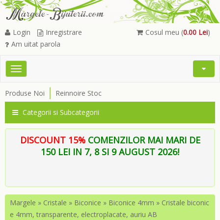
Login
Inregistrare
Cosul meu (
0.00 Lei
)
Am uitat parola
Toggle
Open
navigation
Searc
Produse Noi
Reinnoire Stoc
Menu
Categorii si Subcategorii
DISCOUNT 15%
COMENZILOR MAI MARI DE
150 LEI IN 7, 8 SI 9 AUGUST 2026!
Margele
»
Cristale
»
Biconice
»
Biconice 4mm
»
Cristale biconic
e 4mm, transparente, electroplacate, auriu AB