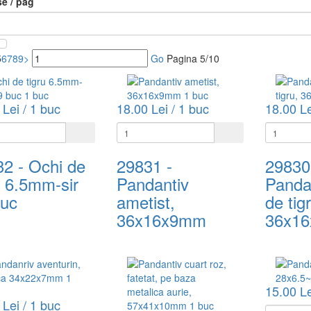
e / pag
5
6
7
8
9
>
Go
Pagina 5/10
 Lei / 1 buc
18.00 Lei / 1 buc
18.00 Le
32
- Ochi de
29831
-
29830
u 6.5mm-sir
Pandantiv
Pandan
buc
ametist,
de tig
36x16x9mm
36x1
15.00 Le
 Lei / 1 buc