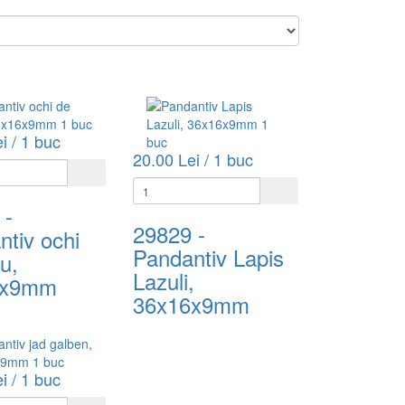
i / 1 buc
20.00 Lei / 1 buc
-
29829
-
tiv ochi
Pandantiv Lapis
ru,
Lazuli,
6x9mm
36x16x9mm
i / 1 buc