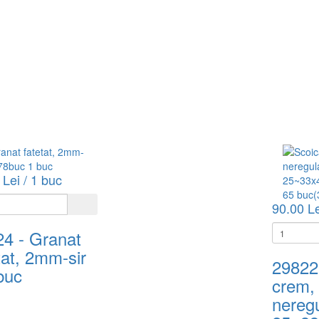
 Lei / 1 buc
90.00 Le
24
- Granat
tat, 2mm-sir
29822
buc
crem,
nereg