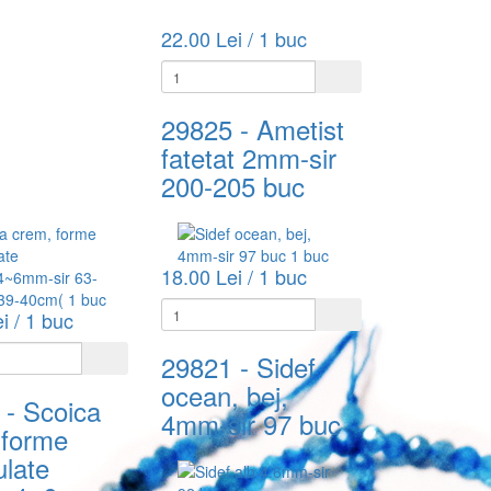
22.00 Lei / 1 buc
29825
- Ametist
fatetat 2mm-sir
200-205 buc
18.00 Lei / 1 buc
i / 1 buc
29821
- Sidef
ocean, bej,
- Scoica
4mm-sir 97 buc
 forme
ulate