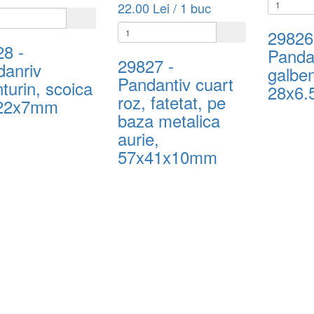
22.00 Lei / 1 buc
29826
28
-
Pandan
29827
-
danriv
galben
Pandantiv cuart
turin, scoica
28x6
roz, fatetat, pe
22x7mm
baza metalica
aurie,
57x41x10mm