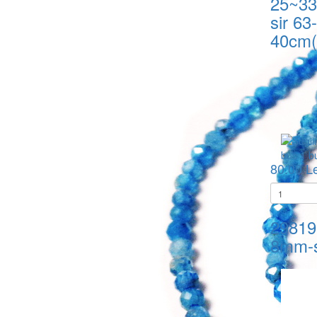
25~3
sir 63
40cm(
80.00 Le
29819
8mm-s