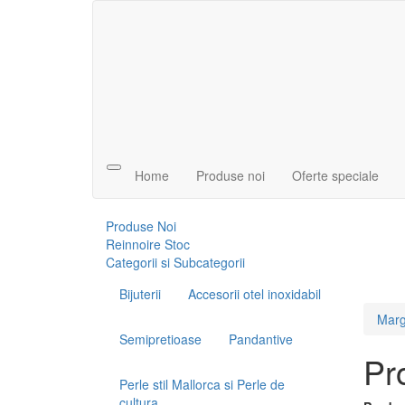
Open
Home
Produse noi
Oferte speciale
Search
Menu
Produse Noi
Reinnoire Stoc
Categorii si Subcategorii
Bijuterii
Accesorii otel inoxidabil
Marg
Semipretioase
Pandantive
Pro
Perle stil Mallorca si Perle de
cultura