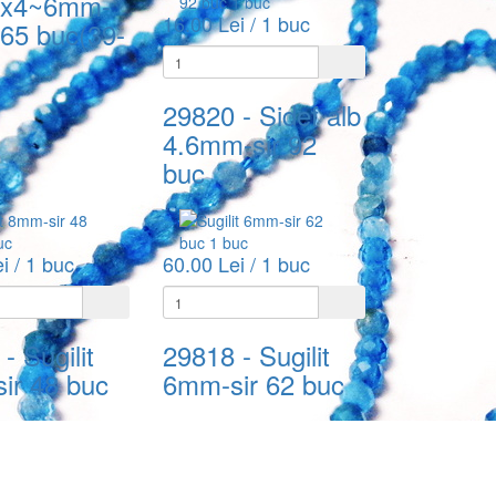
3x4~6mm-
16.00 Lei / 1 buc
-65 buc(39-
29820
- Sidef alb
4.6mm-sir 92
buc
i / 1 buc
60.00 Lei / 1 buc
- Sugilit
29818
- Sugilit
ir 48 buc
6mm-sir 62 buc