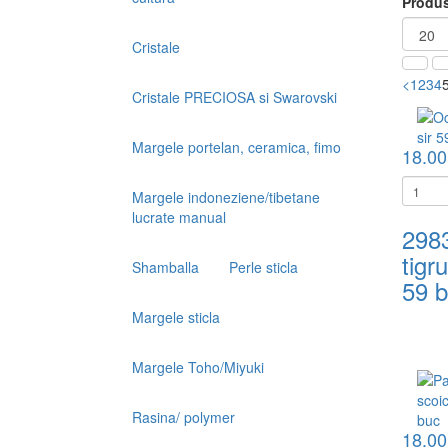
Produs
Cristale
<
1
2
3
4
Cristale PRECIOSA si Swarovski
Margele portelan, ceramica, fimo
18.00
Margele indoneziene/tibetane
lucrate manual
298
tigr
Shamballa
Perle sticla
59 
Margele sticla
Margele Toho/Miyuki
Rasina/ polymer
18.00