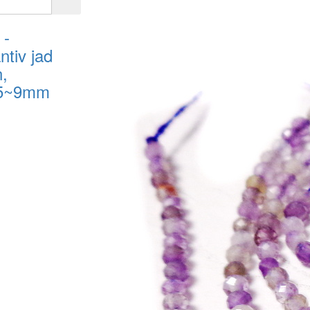
-
tiv jad
,
.5~9mm