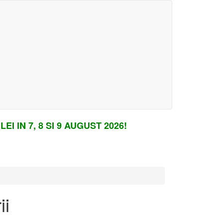
Cosul meu (
0.00 Lei
)
Login
Inregistrare
Am uitat parola
I IN 7, 8 SI 9 AUGUST 2026!
ii