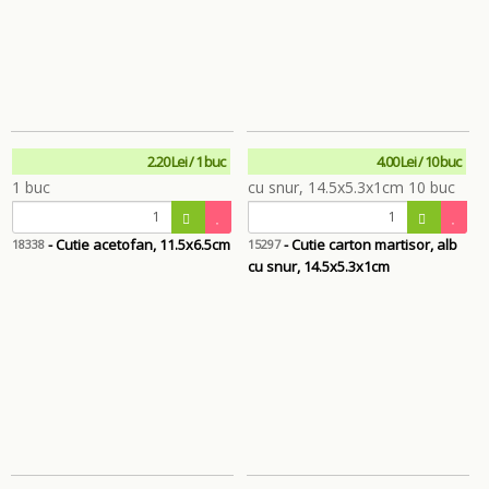
2.20 Lei / 1 buc
4.00 Lei / 10 buc
- Cutie acetofan, 11.5x6.5cm
- Cutie carton martisor, alb
18338
15297
cu snur, 14.5x5.3x1cm