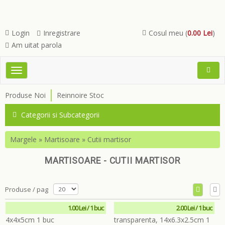
Login
Inregistrare
Cosul meu (
0.00 Lei
)
Am uitat parola
Toggle
Open
navigation
Searc
Produse Noi
Reinnoire Stoc
Menu
Categorii si Subcategorii
Margele
»
Martisoare
»
Cutii martisor
MARTISOARE - CUTII MARTISOR
Produse / pag
1.00 Lei / 1 buc
2.00 Lei / 1 buc