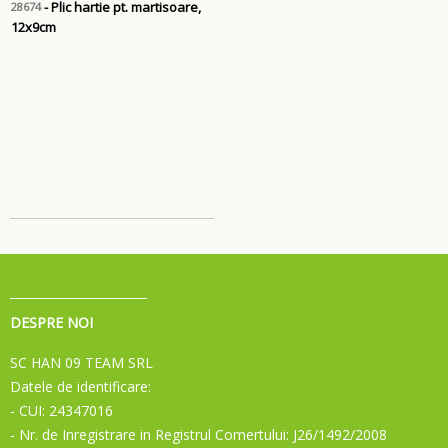
- Plic hartie pt. martisoare,
28674
12x9cm
DESPRE NOI
SC HAN 09 TEAM SRL
Datele de identificare:
- CUI: 24347016
- Nr. de Inregistrare in Registrul Comertului: J26/1492/2008