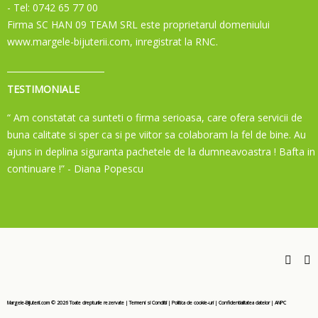
- Tel: 0742 65 77 00
Firma SC HAN 09 TEAM SRL este proprietarul domeniului
www.margele-bijuterii.com, inregistrat la RNC.
TESTIMONIALE
“ Am constatat ca sunteti o firma serioasa, care ofera servicii de
buna calitate si sper ca si pe viitor sa colaboram la fel de bine. Au
ajuns in deplina siguranta pachetele de la dumneavoastra ! Bafta in
continuare !”
- Diana Popescu
Margele-Bijuterii.com ©
2026
Toate drepturile rezervate
|
Termeni si Conditii
|
Politica de cookie-uri
|
Confidentialitatea datelor
|
ANPC