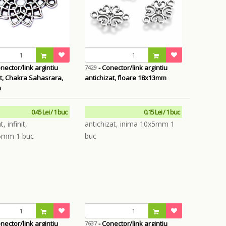
nector/link argintiu
- Conector/link argintiu
7429
at, Chakra Sahasrara,
antichizat, floare 18x13mm
m
0.45 Lei / 1 buc
0.15 Lei / 1 buc
nector/link argintiu
- Conector/link argintiu
7637