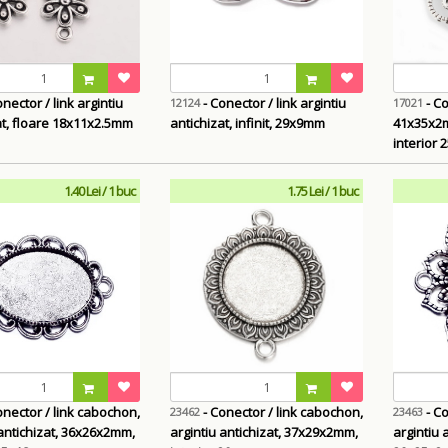
nector / link argintiu
- Conector / link argintiu
- Co
12124
17021
at, floare 18x11x2.5mm
antichizat, infinit, 29x9mm
41x35x2mm
interior
1.40 Lei / 1 buc
1.75 Lei / 1 buc
onector / link cabochon,
- Conector / link cabochon,
- Co
23462
23463
 antichizat, 36x26x2mm,
argintiu antichizat, 37x29x2mm,
argintiu 