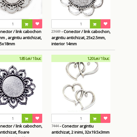
nector / link cabochon
- Conector / link cabochon,
23669
 , argintiu antichizat,
argintiu antichizat, 25x2.5mm,
 25x18mm
interior 14mm
1.85 Lei / 1 buc
1.20 Lei / 1 buc
nector / link cabochon,
- Conector argintiu
7444
antichizat, floare
antichizat, 2 inimi, 32x19.5x3mm