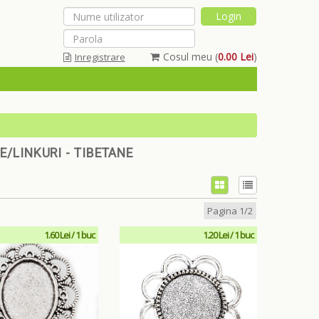
Cosul meu (
0.00 Lei
)
Inregistrare
Am uitat parola
/LINKURI - TIBETANE
Pagina 1/2
1.60 Lei / 1 buc
1.20 Lei / 1 buc