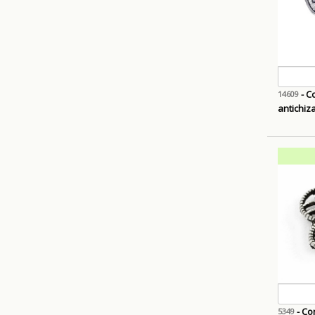
- Co
14609
antichiz
- Con
5349