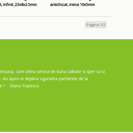
t, infinit, 23x8x2.5mm
antichizat, inima 10x5mm
Pagina 1/2
rioasa, care ofera servicii de buna calitate si sper ca si
e. Au ajuns in deplina siguranta pachetele de la
e !”
- Diana Popescu