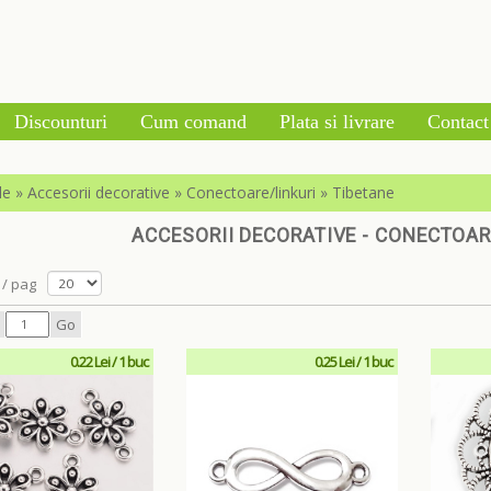
Discounturi
Cum comand
Plata si livrare
Contact
le
»
Accesorii decorative
»
Conectoare/linkuri
»
Tibetane
ACCESORII DECORATIVE - CONECTOARE
/ pag
Go
0.22 Lei / 1 buc
0.25 Lei / 1 buc