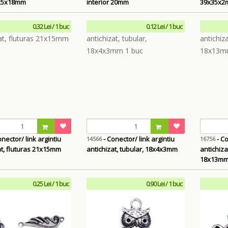
 25x18mm
interior 20mm
39x35x2m
0.32 Lei / 1 buc
0.12 Lei / 1 buc
nector/ link argintiu
- Conector/ link argintiu
- Cone
14566
16756
at, fluturas 21x15mm
antichizat, tubular, 18x4x3mm
antichizat
18x13m
0.25 Lei / 1 buc
0.90 Lei / 1 buc