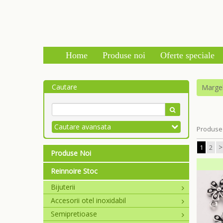
Home
Produse noi
Oferte speciale
Cautare
Marge
Cautare avansata
Produse 
>
1
2
Produse Noi
Reinnoire Stoc
Bijuterii
Accesorii otel inoxidabil
Semipretioase