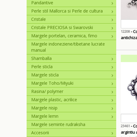
Pandantive
Perle stil Mallorca si Perle de cultura
Cristale
Cristale PRECIOSA si Swarovski
- Co
12208
Margele portelan, ceramica, fimo
antichiz
Margele indoneziene/tibetane lucrate
manual
Shamballa
Perle sticla
Margele sticla
Margele Toho/Miyuki
Rasina/ polymer
Margele plastic, acrilice
Margele nisip
Margele lemn
Margele seminte rudraksha
- C
23461
argintiu
Accesorii