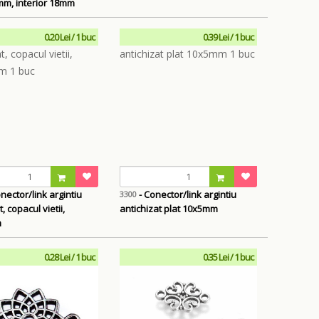
m, interior 18mm
0.20 Lei / 1 buc
0.39 Lei / 1 buc
ctor/link argintiu
- Conector/link argintiu
3300
, copacul vietii,
antichizat plat 10x5mm
m
0.28 Lei / 1 buc
0.35 Lei / 1 buc