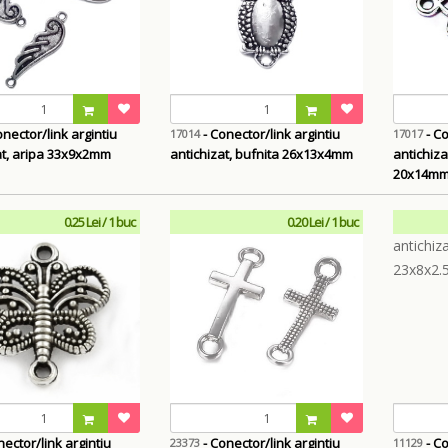
nector/link argintiu
- Conector/link argintiu
- Co
17014
17017
at, aripa 33x9x2mm
antichizat, bufnita 26x13x4mm
antichiz
20x14m
0.25 Lei / 1 buc
0.20 Lei / 1 buc
ector/link argintiu
- Conector/link argintiu
- Co
23373
11129