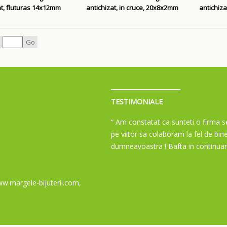
at, fluturas 14x12mm
antichizat, in cruce, 20x8x2mm
antichiza
Go
TESTIMONIALE
“ Am constatat ca sunteti o firma se
pe viitor sa colaboram la fel de bin
dumneavoastra ! Bafta in continuar
w.margele-bijuterii.com,