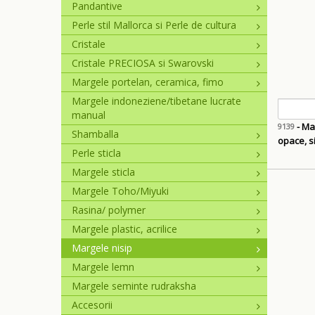
Pandantive
Perle stil Mallorca si Perle de cultura
Cristale
Cristale PRECIOSA si Swarovski
Margele portelan, ceramica, fimo
Margele indoneziene/tibetane lucrate
manual
- Mar
9139
Shamballa
opace, s
Perle sticla
Margele sticla
Margele Toho/Miyuki
Rasina/ polymer
Margele plastic, acrilice
Margele nisip
Margele lemn
Margele seminte rudraksha
Accesorii