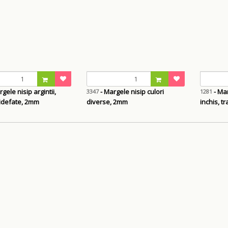
gele nisip argintii,
- Margele nisip culori
- Mar
3347
1281
idefate, 2mm
diverse, 2mm
inchis, 