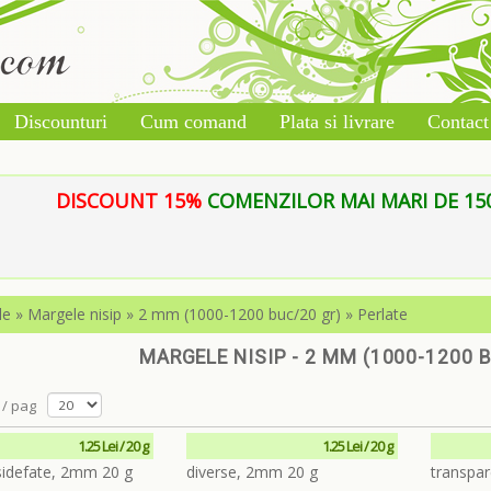
Discounturi
Cum comand
Plata si livrare
Contact
DISCOUNT 15%
COMENZILOR MAI MARI DE 150 L
le
»
Margele nisip
»
2 mm (1000-1200 buc/20 gr)
»
Perlate
MARGELE NISIP - 2 MM (1000-1200 B
/ pag
1.25 Lei / 20 g
1.25 Lei / 20 g