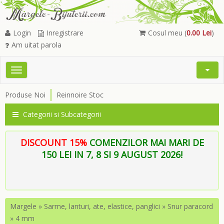
Login
Inregistrare
Cosul meu (
0.00 Lei
)
Am uitat parola
Toggle
Open
navigation
Searc
Produse Noi
Reinnoire Stoc
Menu
Categorii si Subcategorii
DISCOUNT 15%
COMENZILOR MAI MARI DE
150 LEI IN 7, 8 SI 9 AUGUST 2026!
Margele
»
Sarme, lanturi, ate, elastice, panglici
»
Snur paracord
»
4 mm