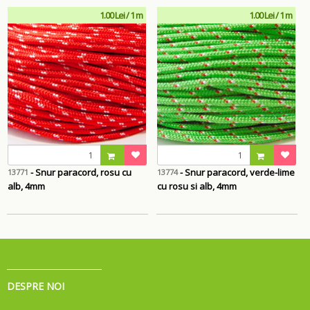
1.00 Lei / 1 m
1.00 Lei / 1 m
- Snur paracord, rosu cu
- Snur paracord, verde-lime
13771
13774
alb, 4mm
cu rosu si alb, 4mm
DESPRE NOI