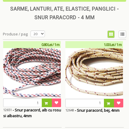
SARME, LANTURI, ATE, ELASTICE, PANGLICI -
SNUR PARACORD - 4 MM
Produse / pag
0.80 Lei / 1 m
1.00 Lei / 1 m
- Snur paracord, alb cu rosu
- Snur paracord, bej, 4mm
12651
12648
si albastru, 4mm