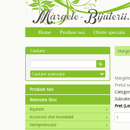
Home
Produse noi
Oferte speciale
Cautare
Marge
Cautare avansata
Margele 
Pretul s
Produse Noi
Categori
Subcate
Reinnoire Stoc
Pret (Lei
Bijuterii
Accesorii otel inoxidabil
Semipretioase