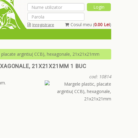
Cosul meu (
0.00 Lei
)
Inregistrare
Am uitat parola
, placate argintiu( CCB), hexagonale, 21x21x21mm
HEXAGONALE, 21X21X21MM 1 BUC
cod: 10814
mm.