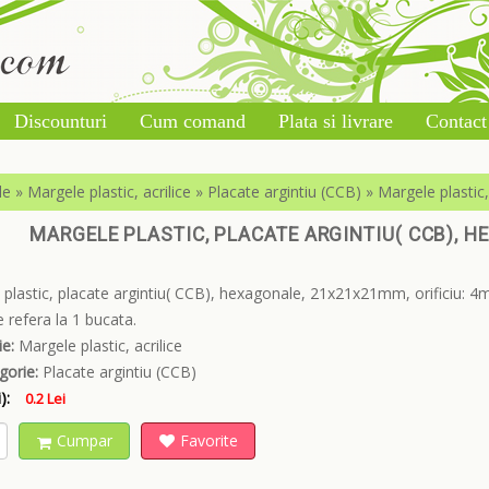
Discounturi
Cum comand
Plata si livrare
Contact
le
»
Margele plastic, acrilice
»
Placate argintiu (CCB)
»
Margele plastic
MARGELE PLASTIC, PLACATE ARGINTIU( CCB), 
plastic, placate argintiu( CCB), hexagonale, 21x21x21mm, orificiu: 4
e refera la 1 bucata.
e:
Margele plastic, acrilice
gorie:
Placate argintiu (CCB)
):
0.2 Lei
Cumpar
Favorite