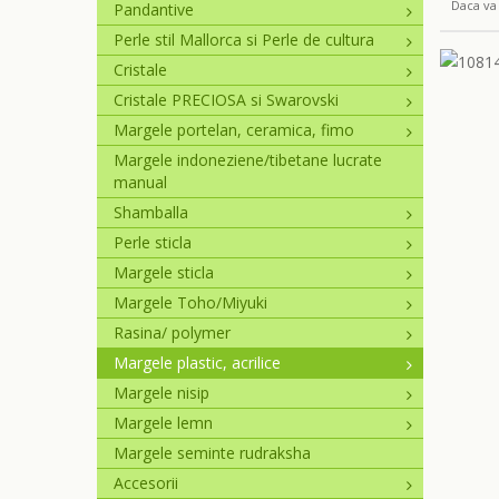
Daca va 
Pandantive
Perle stil Mallorca si Perle de cultura
Cristale
Cristale PRECIOSA si Swarovski
Margele portelan, ceramica, fimo
Margele indoneziene/tibetane lucrate
manual
Shamballa
Perle sticla
Margele sticla
Margele Toho/Miyuki
Rasina/ polymer
Margele plastic, acrilice
Margele nisip
Margele lemn
Margele seminte rudraksha
Accesorii