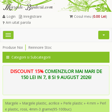
Login
Inregistrare
Cosul meu (
0.00 Lei
)
Am uitat parola
Toggle
Open
navigation
Searc
Produse Noi
Reinnoire Stoc
Menu
Categorii si Subcategorii
DISCOUNT 15%
COMENZILOR MAI MARI DE
150 LEI IN 7, 8 SI 9 AUGUST 2026!
Margele
»
Margele plastic, acrilice
»
Perle plastic
»
4 mm
»
Perl
e plastic, rosii, 4mm-3 grame(95-100buc)