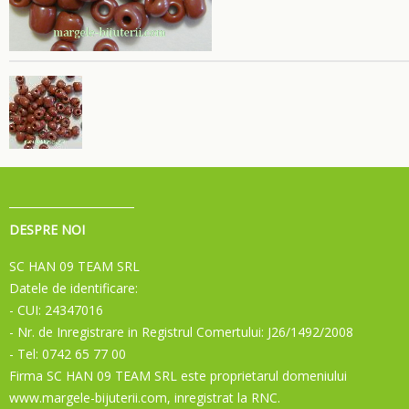
DESPRE NOI
SC HAN 09 TEAM SRL
Datele de identificare:
- CUI: 24347016
- Nr. de Inregistrare in Registrul Comertului: J26/1492/2008
- Tel: 0742 65 77 00
Firma SC HAN 09 TEAM SRL este proprietarul domeniului
www.margele-bijuterii.com, inregistrat la RNC.