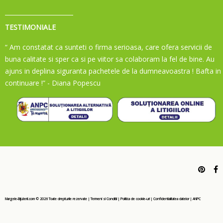
TESTIMONIALE
“ Am constatat ca sunteti o firma serioasa, care ofera servicii de
buna calitate si sper ca si pe viitor sa colaboram la fel de bine. Au
ajuns in deplina siguranta pachetele de la dumneavoastra ! Bafta in
continuare !”
- Diana Popescu
Margele-Bijuterii.com ©
2026
Toate drepturile rezervate
|
Termeni si Conditii
|
Politica de cookie-uri
|
Confidentialitatea datelor
|
ANPC