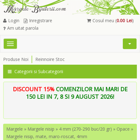
Login
Inregistrare
Cosul meu (
0.00 Lei
)
Am uitat parola
Toggle
Open
navigation
Searc
Produse Noi
Reinnoire Stoc
Menu
Categorii si Subcategorii
DISCOUNT 15%
COMENZILOR MAI MARI DE
150 LEI IN 7, 8 SI 9 AUGUST 2026!
Margele
»
Margele nisip
»
4 mm (270-290 buc/20 gr)
»
Opace
»
Margele nisip, mate, maro-roscat, 4mm