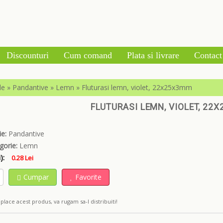
Discounturi
Cum comand
Plata si livrare
Contact
le
»
Pandantive
»
Lemn
»
Fluturasi lemn, violet, 22x25x3mm
FLUTURASI LEMN, VIOLET, 22
e:
Pandantive
gorie:
Lemn
):
0.28 Lei
Cumpar
Favorite
place acest produs, va rugam sa-l distribuiti!