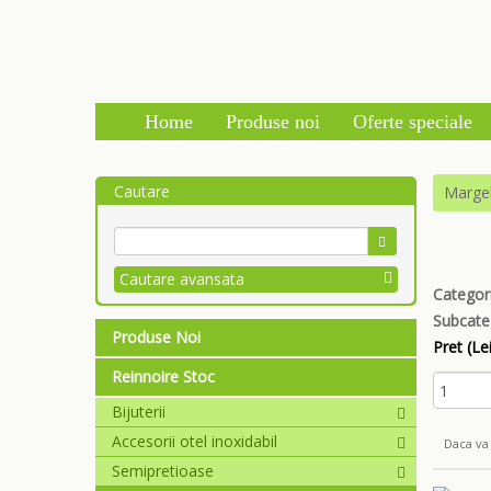
Home
Produse noi
Oferte speciale
Cautare
Marge
Cautare avansata
Categori
Subcate
Produse Noi
Pret (Lei
Reinnoire Stoc
Bijuterii
Accesorii otel inoxidabil
Daca va 
Semipretioase