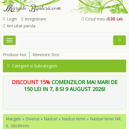
Login
Inregistrare
Cosul meu (
0.00 Lei
)
Am uitat parola
Toggle
Open
navigation
Searc
Produse Noi
Reinnoire Stoc
Menu
Categorii si Subcategorii
DISCOUNT 15%
COMENZILOR MAI MARI DE
150 LEI IN 7, 8 SI 9 AUGUST 2026!
Margele
»
Diverse
»
Nasturi
»
Nasturi lemn
»
Nasturi lemn NR.
0, 28x30mm