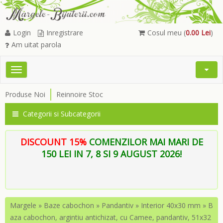
Login
Inregistrare
Cosul meu (
0.00 Lei
)
Am uitat parola
Toggle
Open
navigation
Searc
Produse Noi
Reinnoire Stoc
Menu
Categorii si Subcategorii
DISCOUNT 15%
COMENZILOR MAI MARI DE
150 LEI IN 7, 8 SI 9 AUGUST 2026!
Margele
»
Baze cabochon
»
Pandantiv
»
Interior 40x30 mm
»
B
aza cabochon, argintiu antichizat, cu Camee, pandantiv, 51x32